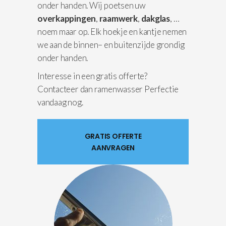
onder handen. Wij poetsen uw
overkappingen
,
raamwerk
,
dakglas
, …
noem maar op. Elk hoekje en kantje nemen
we aan de binnen– en buitenzijde grondig
onder handen.
Interesse in een gratis offerte?
Contacteer dan ramenwasser Perfectie
vandaag nog.
GRATIS OFFERTE
AANVRAGEN