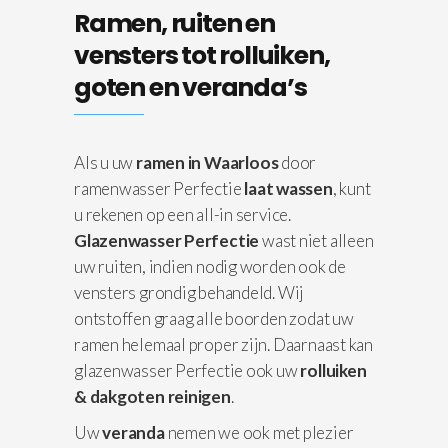
Ramen, ruiten en
vensters tot rolluiken,
goten en veranda’s
Als u uw
ramen in Waarloos
door
ramenwasser Perfectie
laat wassen
, kunt
u rekenen op een all-in service.
Glazenwasser Perfectie
wast niet alleen
uw ruiten, indien nodig worden ook de
vensters grondig behandeld. Wij
ontstoffen graag alle boorden zodat uw
ramen helemaal proper zijn. Daarnaast kan
glazenwasser Perfectie ook uw
rolluiken
& dakgoten reinigen
.
Uw
veranda
nemen we ook met plezier