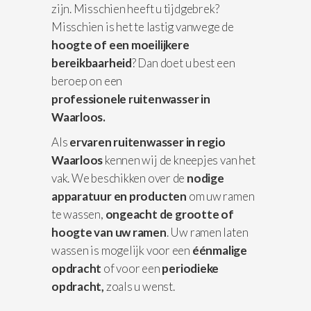
zijn. Misschien heeft u tijdgebrek?
Misschien is het te lastig vanwege de
hoogte of een moeilijkere
bereikbaarheid
? Dan doet u best een
beroep on een
professionele
ruitenwasser in
Waarloos.
Als
ervaren ruitenwasser in regio
Waarloos
kennen wij de kneepjes van het
vak. We beschikken over de
nodige
apparatuur
en producten
om uw ramen
te wassen,
ongeacht de grootte of
hoogte van uw ramen
. Uw ramen laten
wassen is mogelijk voor een
éénmalige
opdracht
of voor een
periodieke
opdracht,
zoals u wenst.