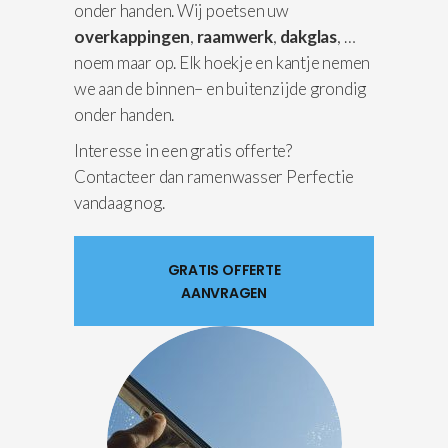
onder handen. Wij poetsen uw
overkappingen
,
raamwerk
,
dakglas
, …
noem maar op. Elk hoekje en kantje nemen
we aan de binnen– en buitenzijde grondig
onder handen.
Interesse in een gratis offerte?
Contacteer dan ramenwasser Perfectie
vandaag nog.
GRATIS OFFERTE
AANVRAGEN