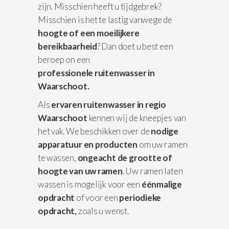
zijn. Misschien heeft u tijdgebrek?
Misschien is het te lastig vanwege de
hoogte of een moeilijkere
bereikbaarheid
? Dan doet u best een
beroep on een
professionele
ruitenwasser in
Waarschoot.
Als
ervaren ruitenwasser in regio
Waarschoot
kennen wij de kneepjes van
het vak. We beschikken over de
nodige
apparatuur
en producten
om uw ramen
te wassen,
ongeacht de grootte of
hoogte van uw ramen
. Uw ramen laten
wassen is mogelijk voor een
éénmalige
opdracht
of voor een
periodieke
opdracht,
zoals u wenst.