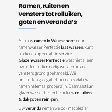
Ramen, ruiten en
vensters tot rolluiken,
goten en veranda’s
Als u uw
ramen in Waarschoot
door
ramenwasser Perfectie
laat wassen
, kunt
u rekenen op een all-in service.
Glazenwasser Perfectie
wast niet alleen
uw ruiten, indien nodig worden ook de
vensters grondig behandeld. Wij
ontstoffen graag alle boorden zodat uw
ramen helemaal proper zijn. Daarnaast kan
glazenwasser Perfectie ook uw
rolluiken
& dakgoten reinigen
.
Uw
veranda
nemen we ook met plezier