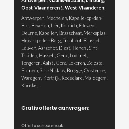
Antwerpen
,
Vlaams-Brabant
,
Limburg
,
Oost-Vlaanderen
&
West-Vlaanderen
:
Antwerpen, Mechelen, Kapelle-op-den-
Bos, Beveren, Lier, Kontich, Edegem,
Deurne, Kapellen, Brasschaat, Merksplas,
Heist-op-den-Berg, Turnhout, Brussel,
Leuven, Aarschot, Diest, Tienen , Sint-
Truiden, Hasselt, Genk, Lommel ,
Tongeren, Aalst , Gent, Lokeren, Zelzate,
Bornem, Sint-Niklaas, Brugge, Oostende,
Waregem, Kortrijk, Roeselare, Maldegem,
Knokke, ...
Gratis offerte aanvragen:
Offerte schoonmaak