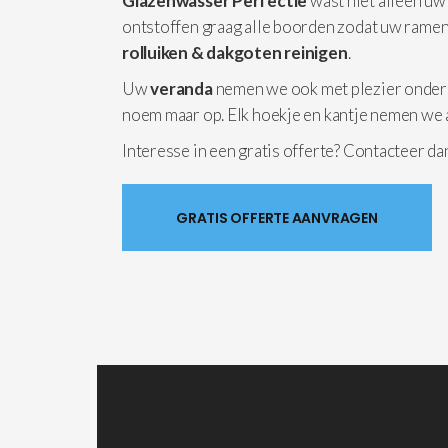
Glazenwasser Perfectie
wast niet alleen uw
ontstoffen graag alle boorden zodat uw ramen
rolluiken & dakgoten reinigen
.
Uw
veranda
nemen we ook met plezier onder
noem maar op. Elk hoekje en kantje nemen we 
Interesse in een gratis offerte? Contacteer d
GRATIS OFFERTE AANVRAGEN