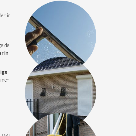
der in
ge de
r in
ige
amen