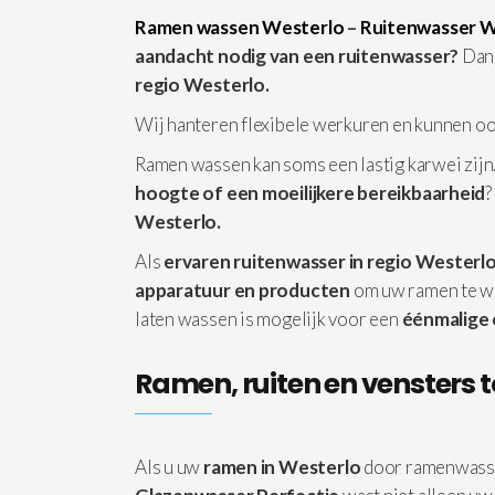
Ramen wassen Westerlo
–
Ruitenwasser W
aandacht nodig van een ruitenwasser?
Dan 
regio Westerlo.
Wij hanteren flexibele werkuren en kunnen o
Ramen wassen kan soms een lastig karwei zijn.
hoogte of een moeilijkere bereikbaarheid
?
Westerlo.
Als
ervaren ruitenwasser in regio Westerl
apparatuur
en producten
om uw ramen te w
laten wassen is mogelijk voor een
éénmalige
Ramen, ruiten en vensters t
Als u uw
ramen in Westerlo
door ramenwasse