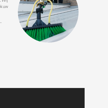
. Wij
ok uw
 …