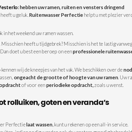
esterlo
: hebben uw ramen, ruiten en vensters dringend
heeft u geluk.
Ruitenwasser Perfectie
helpt u met plezier ver
ok in het weekend uw ramen wassen.
 Misschien heeft u tijdgebrek? Misschien is het te lastig vanwe
 Dan doet u best een beroep on een
professionele
ruitenwasse
o
kennen wij de kneepjes van het vak. We beschikken over de
nod
assen,
ongeacht de grootte of hoogte van uw ramen
. Uw r
 opdracht
of voor een
periodieke opdracht,
zoals u wenst.
ot rolluiken, goten en veranda’s
r Perfectie
laat wassen
, kunt u rekenen op een all-in service.