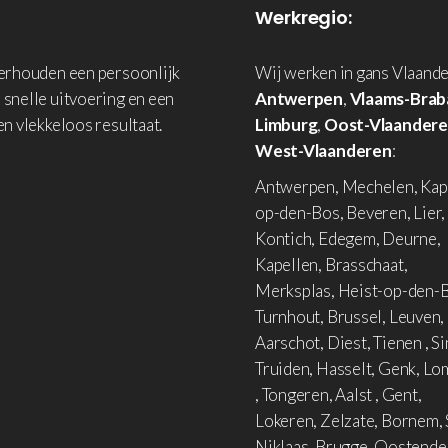
Werkregio:
derhouden een persoonlijk
Wij werken in gans Vlaande
 snelle uitvoering en een
Antwerpen
,
Vlaams-Brab
en vlekkeloos resultaat.
Limburg
,
Oost-Vlaander
West-Vlaanderen
:
Antwerpen, Mechelen, Kap
op-den-Bos, Beveren, Lier,
Kontich, Edegem, Deurne,
Kapellen, Brasschaat,
Merksplas, Heist-op-den-B
Turnhout, Brussel, Leuven,
Aarschot, Diest, Tienen , Si
Truiden, Hasselt, Genk, L
, Tongeren, Aalst , Gent,
Lokeren, Zelzate, Bornem, 
Niklaas, Brugge, Oostende