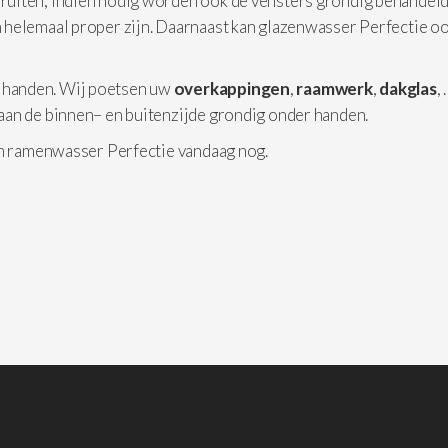
 ruiten, indien nodig worden ook de vensters grondig behandeld
 helemaal proper zijn. Daarnaast kan glazenwasser Perfectie o
 handen. Wij poetsen uw
overkappingen
,
raamwerk
,
dakglas
,
aan de binnen– en buitenzijde grondig onder handen.
an ramenwasser Perfectie vandaag nog.