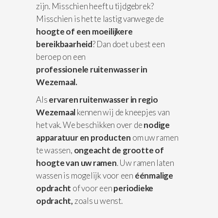
zijn. Misschien heeft u tijdgebrek?
Misschien is het te lastig vanwege de
hoogte of een moeilijkere
bereikbaarheid
? Dan doet u best een
beroep on een
professionele
ruitenwasser in
Wezemaal.
Als
ervaren ruitenwasser in regio
Wezemaal
kennen wij de kneepjes van
het vak. We beschikken over de
nodige
apparatuur
en producten
om uw ramen
te wassen,
ongeacht de grootte of
hoogte van uw ramen
. Uw ramen laten
wassen is mogelijk voor een
éénmalige
opdracht
of voor een
periodieke
opdracht,
zoals u wenst.