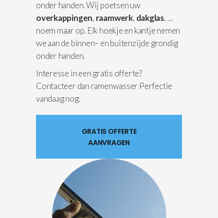
onder handen. Wij poetsen uw
overkappingen
,
raamwerk
,
dakglas
, …
noem maar op. Elk hoekje en kantje nemen
we aan de binnen– en buitenzijde grondig
onder handen.
Interesse in een gratis offerte?
Contacteer dan ramenwasser Perfectie
vandaag nog.
GRATIS OFFERTE
AANVRAGEN