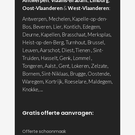
Antwerpen
,
Vlaams-Brabant
,
Limburg
,
Oost-Vlaanderen
&
West-Vlaanderen
:
Antwerpen, Mechelen, Kapelle-op-den-
Bos, Beveren, Lier, Kontich, Edegem,
Deurne, Kapellen, Brasschaat, Merksplas,
Heist-op-den-Berg, Turnhout, Brussel,
Leuven, Aarschot, Diest, Tienen , Sint-
Truiden, Hasselt, Genk, Lommel ,
Tongeren, Aalst , Gent, Lokeren, Zelzate,
Bornem, Sint-Niklaas, Brugge, Oostende,
Waregem, Kortrijk, Roeselare, Maldegem,
Knokke, ...
Gratis offerte aanvragen:
Offerte schoonmaak