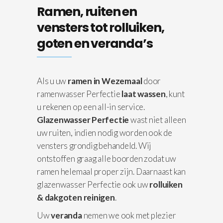
Ramen, ruiten en
vensters tot rolluiken,
goten en veranda’s
Als u uw
ramen in Wezemaal
door
ramenwasser Perfectie
laat wassen
, kunt
u rekenen op een all-in service.
Glazenwasser Perfectie
wast niet alleen
uw ruiten, indien nodig worden ook de
vensters grondig behandeld. Wij
ontstoffen graag alle boorden zodat uw
ramen helemaal proper zijn. Daarnaast kan
glazenwasser Perfectie ook uw
rolluiken
& dakgoten reinigen
.
Uw
veranda
nemen we ook met plezier