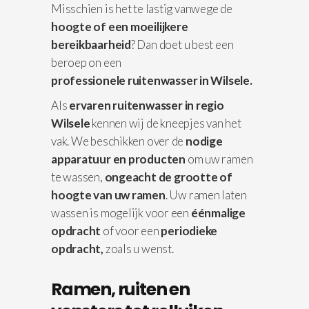
Misschien is het te lastig vanwege de
hoogte of een moeilijkere
bereikbaarheid
? Dan doet u best een
beroep on een
professionele
ruitenwasser in Wilsele.
Als
ervaren ruitenwasser in regio
Wilsele
kennen wij de kneepjes van het
vak. We beschikken over de
nodige
apparatuur
en producten
om uw ramen
te wassen,
ongeacht de grootte of
hoogte van uw ramen
. Uw ramen laten
wassen is mogelijk voor een
éénmalige
opdracht
of voor een
periodieke
opdracht,
zoals u wenst.
Ramen, ruiten en