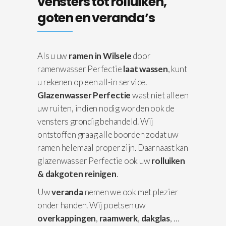
vensters tot rolluiken,
goten en veranda’s
Als u uw
ramen in Wilsele
door
ramenwasser Perfectie
laat wassen
, kunt
u rekenen op een all-in service.
Glazenwasser Perfectie
wast niet alleen
uw ruiten, indien nodig worden ook de
vensters grondig behandeld. Wij
ontstoffen graag alle boorden zodat uw
ramen helemaal proper zijn. Daarnaast kan
glazenwasser Perfectie ook uw
rolluiken
& dakgoten reinigen
.
Uw
veranda
nemen we ook met plezier
onder handen. Wij poetsen uw
overkappingen
,
raamwerk
,
dakglas
, …