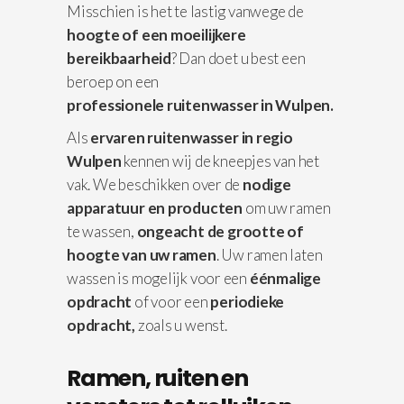
Misschien is het te lastig vanwege de
hoogte of een moeilijkere
bereikbaarheid
? Dan doet u best een
beroep on een
professionele
ruitenwasser in Wulpen.
Als
ervaren ruitenwasser in regio
Wulpen
kennen wij de kneepjes van het
vak. We beschikken over de
nodige
apparatuur
en producten
om uw ramen
te wassen,
ongeacht de grootte of
hoogte van uw ramen
. Uw ramen laten
wassen is mogelijk voor een
éénmalige
opdracht
of voor een
periodieke
opdracht,
zoals u wenst.
Ramen, ruiten en