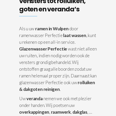
vensters tot rolluiken,
goten en veranda’s
Als u uw
ramen in Wulpen
door
ramenwasser Perfectie
laat wassen
, kunt
u rekenen op een all-in service.
Glazenwasser Perfectie
wast niet alleen
uw ruiten, indien nodig worden ook de
vensters grondig behandeld. Wij
ontstoffen graag alle boorden zodat uw
ramen helemaal proper zijn. Daarnaast kan
glazenwasser Perfectie ook uw
rolluiken
& dakgoten reinigen
.
Uw
veranda
nemen we ook met plezier
onder handen. Wij poetsen uw
overkappingen
,
raamwerk
,
dakglas
, …