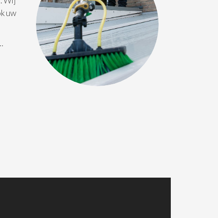
. Wij
ok uw
 …