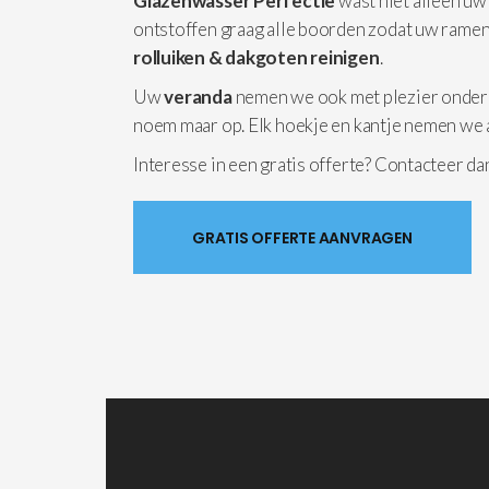
Glazenwasser Perfectie
wast niet alleen uw
ontstoffen graag alle boorden zodat uw ramen
rolluiken & dakgoten reinigen
.
Uw
veranda
nemen we ook met plezier onder
noem maar op. Elk hoekje en kantje nemen we 
Interesse in een gratis offerte? Contacteer d
GRATIS OFFERTE AANVRAGEN