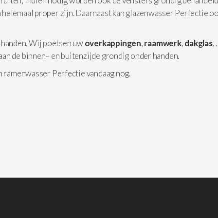
 ruiten, indien nodig worden ook de vensters grondig behandeld
 helemaal proper zijn. Daarnaast kan glazenwasser Perfectie o
 handen. Wij poetsen uw
overkappingen
,
raamwerk
,
dakglas
,
aan de binnen– en buitenzijde grondig onder handen.
an ramenwasser Perfectie vandaag nog.