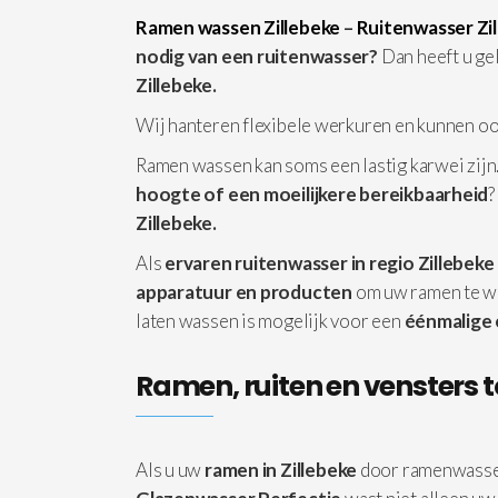
Ramen wassen Zillebeke
–
Ruitenwasser Zi
nodig van een ruitenwasser?
Dan heeft u ge
Zillebeke.
Wij hanteren flexibele werkuren en kunnen o
Ramen wassen kan soms een lastig karwei zijn.
hoogte of een moeilijkere bereikbaarheid
?
Zillebeke.
Als
ervaren ruitenwasser in regio Zillebeke
apparatuur
en producten
om uw ramen te w
laten wassen is mogelijk voor een
éénmalige
Ramen, ruiten en vensters t
Als u uw
ramen in Zillebeke
door ramenwasse