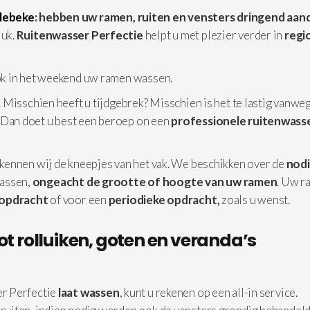
llebeke
: hebben uw ramen, ruiten en vensters dringend aan
luk.
Ruitenwasser Perfectie
helpt u met plezier verder in
regi
ok in het weekend uw ramen wassen.
 Misschien heeft u tijdgebrek? Misschien is het te lastig vanwe
 Dan doet u best een beroep on een
professionele
ruitenwasse
kennen wij de kneepjes van het vak. We beschikken over de
nod
assen,
ongeacht de grootte of hoogte van uw ramen
. Uw r
 opdracht
of voor een
periodieke opdracht,
zoals u wenst.
ot rolluiken, goten en veranda’s
r Perfectie
laat wassen
, kunt u rekenen op een all-in service.