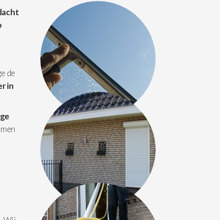
dacht
o
ge de
r in
ige
amen