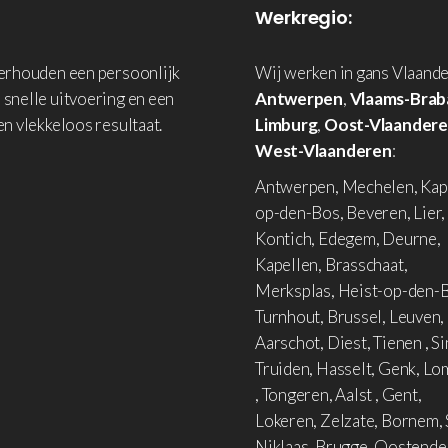
Werkregio:
derhouden een persoonlijk
Wij werken in gans Vlaande
 snelle uitvoering en een
Antwerpen
,
Vlaams-Brab
en vlekkeloos resultaat.
Limburg
,
Oost-Vlaander
West-Vlaanderen
:
Antwerpen, Mechelen, Kap
op-den-Bos, Beveren, Lier,
Kontich, Edegem, Deurne,
Kapellen, Brasschaat,
Merksplas, Heist-op-den-B
Turnhout, Brussel, Leuven,
Aarschot, Diest, Tienen , Si
Truiden, Hasselt, Genk, L
, Tongeren, Aalst , Gent,
Lokeren, Zelzate, Bornem, 
Niklaas, Brugge, Oostende