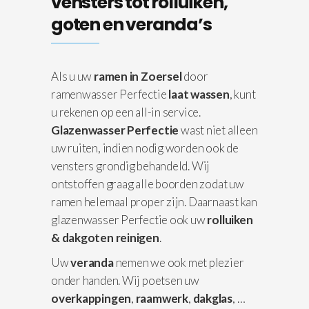
vensters tot rolluiken,
goten en veranda’s
Als u uw
ramen in Zoersel
door
ramenwasser Perfectie
laat wassen
, kunt
u rekenen op een all-in service.
Glazenwasser Perfectie
wast niet alleen
uw ruiten, indien nodig worden ook de
vensters grondig behandeld. Wij
ontstoffen graag alle boorden zodat uw
ramen helemaal proper zijn. Daarnaast kan
glazenwasser Perfectie ook uw
rolluiken
& dakgoten reinigen
.
Uw
veranda
nemen we ook met plezier
onder handen. Wij poetsen uw
overkappingen
,
raamwerk
,
dakglas
, …