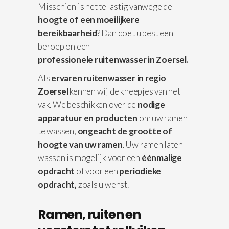
Misschien is het te lastig vanwege de
hoogte of een moeilijkere
bereikbaarheid
? Dan doet u best een
beroep on een
professionele
ruitenwasser in Zoersel.
Als
ervaren ruitenwasser in regio
Zoersel
kennen wij de kneepjes van het
vak. We beschikken over de
nodige
apparatuur
en producten
om uw ramen
te wassen,
ongeacht de grootte of
hoogte van uw ramen
. Uw ramen laten
wassen is mogelijk voor een
éénmalige
opdracht
of voor een
periodieke
opdracht,
zoals u wenst.
Ramen, ruiten en