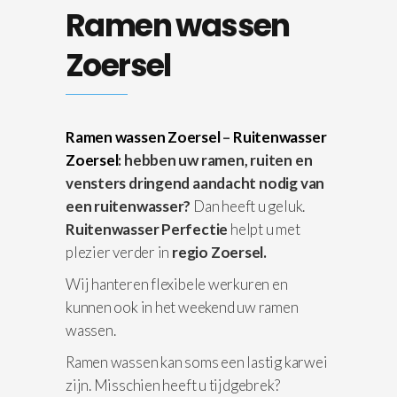
Ramen wassen
Zoersel
Ramen wassen Zoersel
–
Ruitenwasser
Zoersel
: hebben uw ramen, ruiten en
vensters dringend aandacht nodig van
een ruitenwasser?
Dan heeft u geluk.
Ruitenwasser Perfectie
helpt u met
plezier verder in
regio Zoersel.
Wij hanteren flexibele werkuren en
kunnen ook in het weekend uw ramen
wassen.
Ramen wassen kan soms een lastig karwei
zijn. Misschien heeft u tijdgebrek?