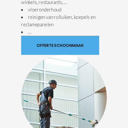
winkels, restaurants, …
vloeronderhoud
reinigen van rolluiken, koepels en
reclamepanelen
…
OFFERTE SCHOONMAAK