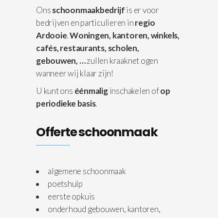
Ons
schoonmaakbedrijf
is er voor
bedrijven en particulieren in
regio
Ardooie
.
Woningen,
kantoren, winkels,
cafés, restaurants, scholen,
gebouwen, …
zullen kraaknet ogen
wanneer wij klaar zijn!
U kunt ons
éénmalig
inschakelen of
op
periodieke basis
.
Offerte schoonmaak
algemene schoonmaak
poetshulp
eerste opkuis
onderhoud gebouwen, kantoren,