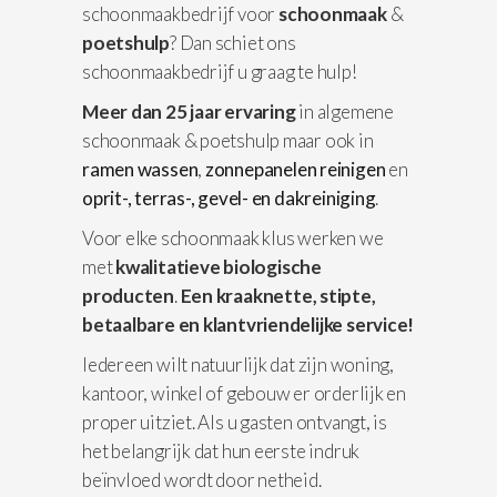
schoonmaakbedrijf voor
schoonmaak
&
poetshulp
? Dan schiet ons
schoonmaakbedrijf u graag te hulp!
Meer dan 25 jaar ervaring
in algemene
schoonmaak & poetshulp maar ook in
ramen wassen
,
zonnepanelen reinigen
en
oprit-, terras-, gevel- en dakreiniging
.
Voor elke schoonmaak klus werken we
met
kwalitatieve biologische
producten
.
Een kraaknette, stipte,
betaalbare en klantvriendelijke service!
Iedereen wilt natuurlijk dat zijn woning,
kantoor, winkel of gebouw er orderlijk en
proper uitziet. Als u gasten ontvangt, is
het belangrijk dat hun eerste indruk
beïnvloed wordt door netheid.