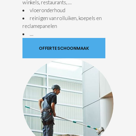
winkels, restaurants, …
vloeronderhoud
reinigen van rolluiken, koepels en
reclamepanelen
…
OFFERTE SCHOONMAAK