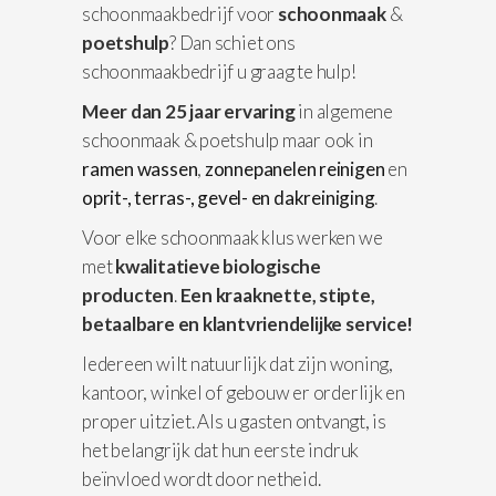
schoonmaakbedrijf voor
schoonmaak
&
poetshulp
? Dan schiet ons
schoonmaakbedrijf u graag te hulp!
Meer dan 25 jaar ervaring
in algemene
schoonmaak & poetshulp maar ook in
ramen wassen
,
zonnepanelen reinigen
en
oprit-, terras-, gevel- en dakreiniging
.
Voor elke schoonmaak klus werken we
met
kwalitatieve biologische
producten
.
Een kraaknette, stipte,
betaalbare en klantvriendelijke service!
Iedereen wilt natuurlijk dat zijn woning,
kantoor, winkel of gebouw er orderlijk en
proper uitziet. Als u gasten ontvangt, is
het belangrijk dat hun eerste indruk
beïnvloed wordt door netheid.