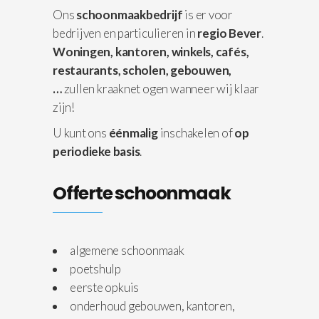
Ons
schoonmaakbedrijf
is er voor
bedrijven en particulieren in
regio Bever
.
Woningen,
kantoren, winkels, cafés,
restaurants, scholen, gebouwen,
…
zullen kraaknet ogen wanneer wij klaar
zijn!
U kunt ons
éénmalig
inschakelen of
op
periodieke basis
.
Offerte schoonmaak
algemene schoonmaak
poetshulp
eerste opkuis
onderhoud gebouwen, kantoren,