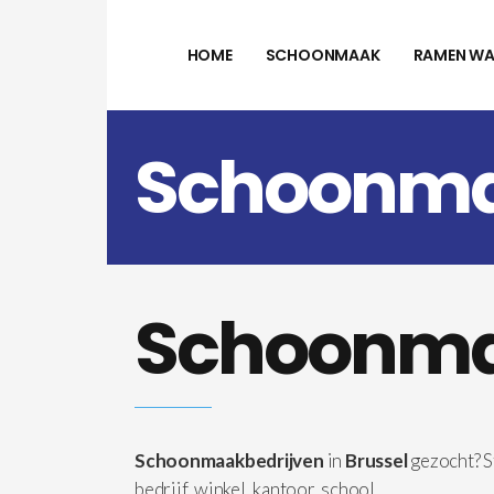
HOME
SCHOONMAAK
RAMEN WA
Schoonmaa
Schoonmaa
Schoonmaakbedrijven
in
Brussel
gezocht? S
bedrijf, winkel, kantoor, school, …