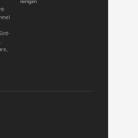
reinigen
nt-
ommel
Sint-
,
are,