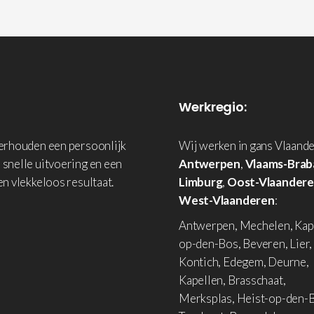
Werkregio:
derhouden een persoonlijk
Wij werken in gans Vlaande
 snelle uitvoering en een
Antwerpen
,
Vlaams-Brab
en vlekkeloos resultaat.
Limburg
,
Oost-Vlaander
West-Vlaanderen
:
Antwerpen, Mechelen, Kap
op-den-Bos, Beveren, Lier,
Kontich, Edegem, Deurne,
Kapellen, Brasschaat,
Merksplas, Heist-op-den-B