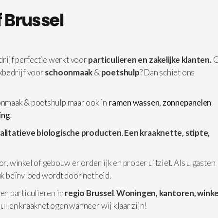
 Brussel
ijf perfectie werkt voor
particulieren en zakelijke klanten.
kbedrijf voor
schoonmaak
&
poetshulp
? Dan schiet ons
nmaak & poetshulp maar ook in
ramen wassen
,
zonnepanelen
ging
.
alitatieve biologische producten
.
Een kraaknette, stipte,
or, winkel of gebouw er orderlijk en proper uitziet. Als u gasten
ruk beïnvloed wordt door netheid.
 en particulieren in
regio Brussel
.
Woningen,
kantoren, winke
ullen kraaknet ogen wanneer wij klaar zijn!