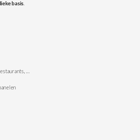
ieke basis
.
estaurants, …
epanelen