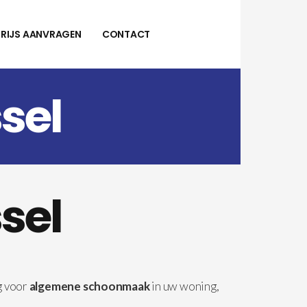
PRIJS AANVRAGEN
CONTACT
sel
sel
g voor
algemene schoonmaak
in uw woning,