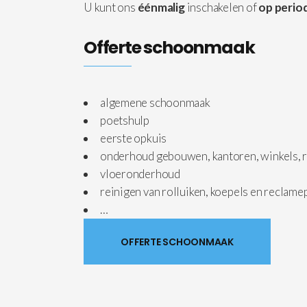
U kunt ons
éénmalig
inschakelen of
op period
Offerte schoonmaak
algemene schoonmaak
poetshulp
eerste opkuis
onderhoud gebouwen, kantoren, winkels, r
vloeronderhoud
reinigen van rolluiken, koepels en reclam
…
OFFERTE SCHOONMAAK