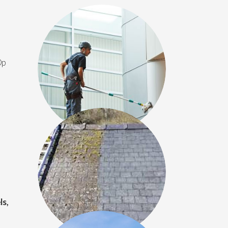
Op
ls,