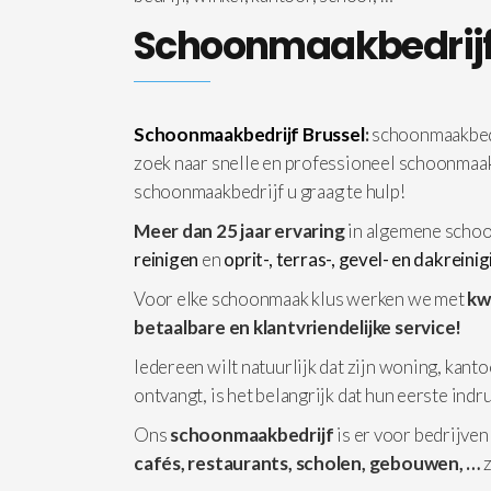
Schoonmaakbedrijf
Schoonmaakbedrijf Brussel
:
schoonmaakbedr
zoek naar snelle en professioneel schoonmaa
schoonmaakbedrijf u graag te hulp!
Meer dan 25 jaar ervaring
in algemene schoo
reinigen
en
oprit-, terras-, gevel- en dakreini
Voor elke schoonmaak klus werken we met
kw
betaalbare en klantvriendelijke service!
Iedereen wilt natuurlijk dat zijn woning, kanto
ontvangt, is het belangrijk dat hun eerste ind
Ons
schoonmaakbedrijf
is er voor bedrijven
cafés, restaurants, scholen, gebouwen, …
z