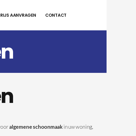
PRIJS AANVRAGEN
CONTACT
en
en
 voor
algemene schoonmaak
in uw woning,