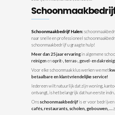
Schoonmaakbedrijf
Schoonmaakbedrijf Halen
:
schoonmaakbedrij
naar snelle en professioneel schoonmaakbedr
schoonmaakbedrijf u graag te hulp!
Meer dan 25 jaar ervaring
in algemene schoo
reinigen
en
oprit-, terras-, gevel- en dakreini
Voor elke schoonmaak klus werken we met
kw
betaalbare en klantvriendelijke service!
Iedereen wilt natuurlijk dat zijn woning, kanto
ontvangt, is het belangrijk dat hun eerste ind
Ons
schoonmaakbedrijf
is er voor bedrijven
cafés, restaurants, scholen, gebouwen, …
z