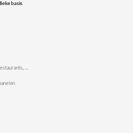
ieke basis
.
estaurants, …
epanelen