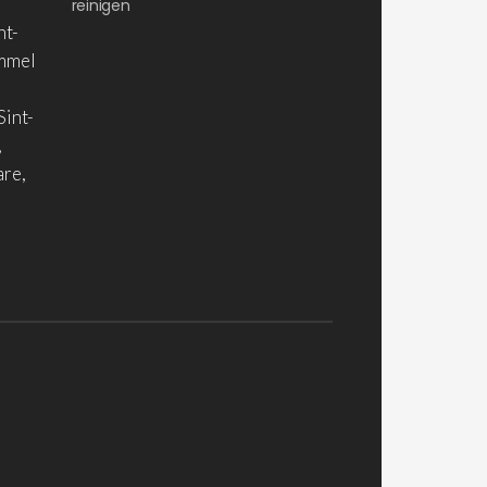
reinigen
nt-
ommel
Sint-
,
are,