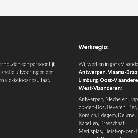
Werkregio:
derhouden een persoonlijk
Wij werken in gans Vlaande
 snelle uitvoering en een
Antwerpen
,
Vlaams-Brab
en vlekkeloos resultaat.
Limburg
,
Oost-Vlaander
West-Vlaanderen
:
Antwerpen, Mechelen, Kap
op-den-Bos, Beveren, Lier,
Kontich, Edegem, Deurne,
Kapellen, Brasschaat,
Merksplas, Heist-op-den-B