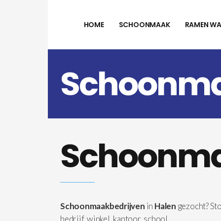
HOME
SCHOONMAAK
RAMEN WA
Schoonmaa
Schoonmaa
Schoonmaakbedrijven
in
Halen
gezocht? St
bedrijf, winkel, kantoor, school, …