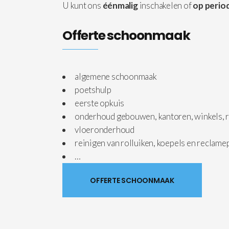
U kunt ons
éénmalig
inschakelen of
op period
Offerte schoonmaak
algemene schoonmaak
poetshulp
eerste opkuis
onderhoud gebouwen, kantoren, winkels, r
vloeronderhoud
reinigen van rolluiken, koepels en reclam
…
OFFERTE SCHOONMAAK