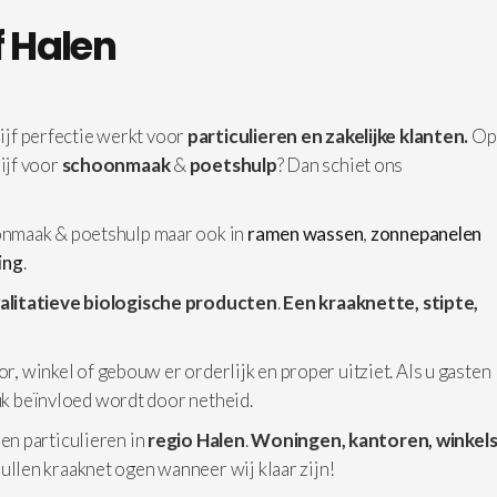
 Halen
f perfectie werkt voor
particulieren en zakelijke klanten.
Op
ijf voor
schoonmaak
&
poetshulp
? Dan schiet ons
nmaak & poetshulp maar ook in
ramen wassen
,
zonnepanelen
ging
.
alitatieve biologische producten
.
Een kraaknette, stipte,
or, winkel of gebouw er orderlijk en proper uitziet. Als u gasten
ruk beïnvloed wordt door netheid.
 en particulieren in
regio Halen
.
Woningen,
kantoren, winkels
ullen kraaknet ogen wanneer wij klaar zijn!