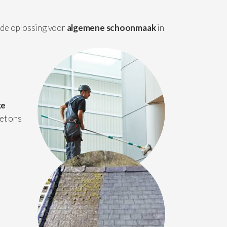
 de oplossing voor
algemene schoonmaak
in
ke
et ons