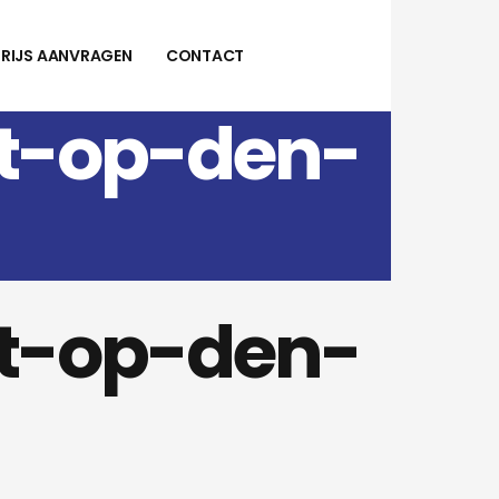
PRIJS AANVRAGEN
CONTACT
st-op-den-
st-op-den-