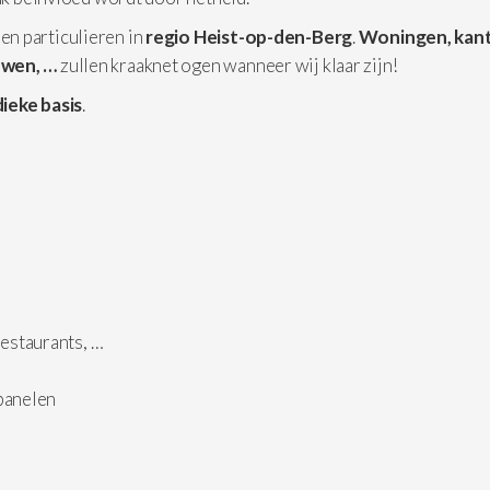
 en particulieren in
regio Heist-op-den-Berg
.
Woningen,
kan
uwen, …
zullen kraaknet ogen wanneer wij klaar zijn!
ieke basis
.
estaurants, …
epanelen