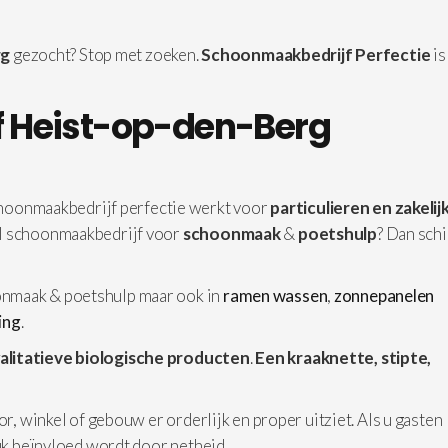
rg
gezocht? Stop met zoeken.
Schoonmaakbedrijf Perfectie
is
 Heist-op-den-Berg
hoonmaakbedrijf perfectie werkt voor
particulieren en zakelij
el schoonmaakbedrijf voor
schoonmaak
&
poetshulp
? Dan schi
nmaak & poetshulp maar ook in
ramen wassen
,
zonnepanelen
ging
.
alitatieve biologische producten
.
Een kraaknette, stipte,
or, winkel of gebouw er orderlijk en proper uitziet. Als u gasten
ruk beïnvloed wordt door netheid.