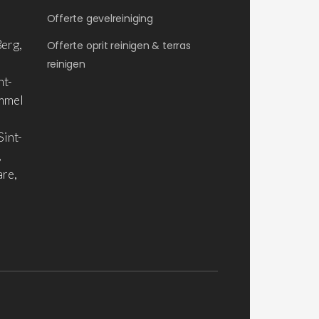
Offerte gevelreiniging
erg,
Offerte oprit reinigen & terras
reinigen
nt-
ommel
Sint-
,
are,