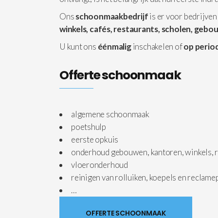
Ons
schoonmaakbedrijf
is er voor bedrijven
winkels, cafés, restaurants, scholen, gebo
U kunt ons
éénmalig
inschakelen of
op period
Offerte schoonmaak
algemene schoonmaak
poetshulp
eerste opkuis
onderhoud gebouwen, kantoren, winkels, r
vloeronderhoud
reinigen van rolluiken, koepels en reclam
…
OFFERTE SCHOONMAAK