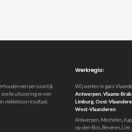
Werkregio:
derhouden een persoonlijk
Wij werken in gans Vlaande
 snelle uitvoering en een
Antwerpen
,
Vlaams-Brab
en vlekkeloos resultaat.
Limburg
,
Oost-Vlaander
West-Vlaanderen
:
Antwerpen, Mechelen, Kap
op-den-Bos, Beveren, Lier,