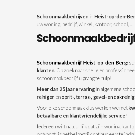
Schoonmaakbedrijven
in
Heist-op-den-Be
uw woning, bedrijf, winkel, kantoor, school, …
Schoonmaakbedrijf
Schoonmaakbedrijf Heist-op-den-Berg
:
sc
klanten.
Op zoek naar snelle en professione
schoonmaakbedrijf u graag te hulp!
Meer dan 25 jaar ervaring
in algemene schoo
reinigen
en
oprit-, terras-, gevel- en dakreini
Voor elke schoonmaak klus werken we met
kw
betaalbare en klantvriendelijke service!
Iedereen wilt natuurlijk dat zijn woning, kanto
ontvangt, is het belangrijk dat hun eerste ind