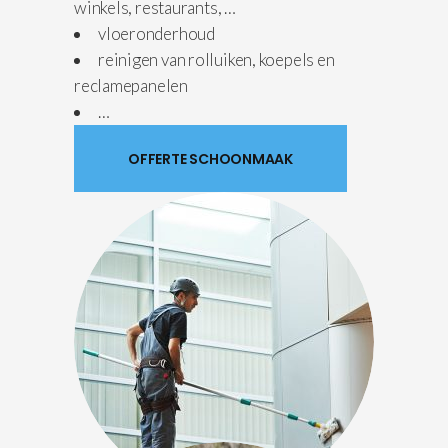
winkels, restaurants, …
vloeronderhoud
reinigen van rolluiken, koepels en
reclamepanelen
…
OFFERTE SCHOONMAAK