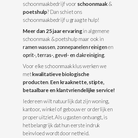
schoonmaakbedrijf voor
schoonmaak
&
poetshulp
? Dan schiet ons
schoonmaakbedrijf u graag te hulp!
Meer dan 25 jaar ervaring
in algemene
schoonmaak & poetshulp maar ook in
ramen wassen
,
zonnepanelen reinigen
en
oprit-, terras-, gevel- en dakreiniging
.
Voor elke schoonmaak klus werken we
met
kwalitatieve biologische
producten
.
Een kraaknette, stipte,
betaalbare en klantvriendelijke service!
Iedereen wilt natuurlijk dat zijn woning,
kantoor, winkel of gebouw er orderlijk en
proper uitziet. Als u gasten ontvangt, is
het belangrijk dat hun eerste indruk
beïnvloed wordt door netheid.