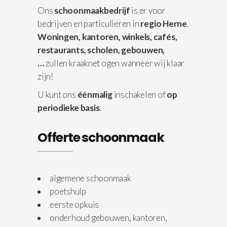
Ons
schoonmaakbedrijf
is er voor
bedrijven en particulieren in
regio Herne
.
Woningen,
kantoren, winkels, cafés,
restaurants, scholen, gebouwen,
…
zullen kraaknet ogen wanneer wij klaar
zijn!
U kunt ons
éénmalig
inschakelen of
op
periodieke basis
.
Offerte schoonmaak
algemene schoonmaak
poetshulp
eerste opkuis
onderhoud gebouwen, kantoren,