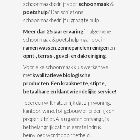
schoonmaakbedrijf voor
schoonmaak
&
poetshulp
? Dan schiet ons
schoonmaakbedrijf u graag te hulp!
Meer dan 25 jaar ervaring
in algemene
schoonmaak & poetshulp maar ook in
ramen wassen
,
zonnepanelen reinigen
en
oprit-, terras-, gevel- en dakreiniging
.
Voor elke schoonmaak klus werken we
met
kwalitatieve biologische
producten
.
Een kraaknette, stipte,
betaalbare en klantvriendelijke service!
Iedereen wilt natuurlijk dat zijn woning,
kantoor, winkel of gebouw er orderlijk en
proper uitziet. Als u gasten ontvangt, is
het belangrijk dat hun eerste indruk
beïnvloed wordt door netheid.