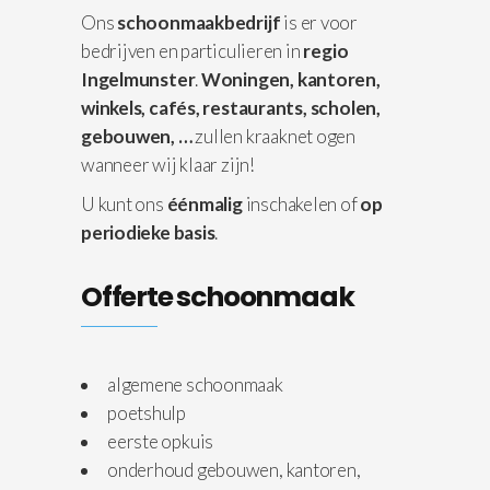
Ons
schoonmaakbedrijf
is er voor
bedrijven en particulieren in
regio
Ingelmunster
.
Woningen,
kantoren,
winkels, cafés, restaurants, scholen,
gebouwen, …
zullen kraaknet ogen
wanneer wij klaar zijn!
U kunt ons
éénmalig
inschakelen of
op
periodieke basis
.
Offerte schoonmaak
algemene schoonmaak
poetshulp
eerste opkuis
onderhoud gebouwen, kantoren,