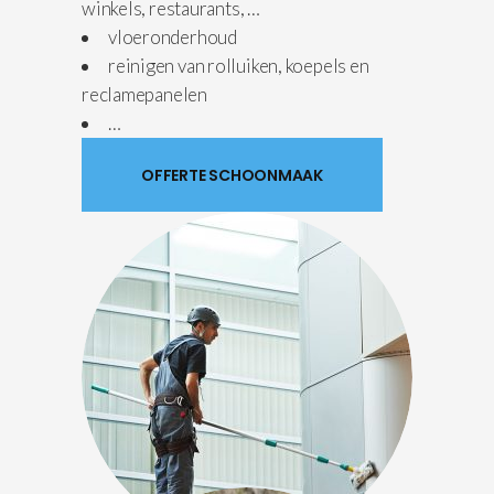
winkels, restaurants, …
vloeronderhoud
reinigen van rolluiken, koepels en
reclamepanelen
…
OFFERTE SCHOONMAAK