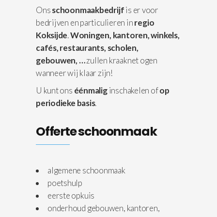
Ons
schoonmaakbedrijf
is er voor
bedrijven en particulieren in
regio
Koksijde
.
Woningen,
kantoren, winkels,
cafés, restaurants, scholen,
gebouwen, …
zullen kraaknet ogen
wanneer wij klaar zijn!
U kunt ons
éénmalig
inschakelen of
op
periodieke basis
.
Offerte schoonmaak
algemene schoonmaak
poetshulp
eerste opkuis
onderhoud gebouwen, kantoren,