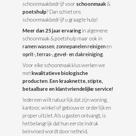
schoonmaakbedrijf voor
schoonmaak
&
poetshulp
? Dan schiet ons
schoonmaakbedrijf u graag te hulp!
Meer dan 25 jaar ervaring
in algemene
schoonmaak & poetshulp maar ook in
ramen wassen
,
zonnepanelen reinigen
en
oprit-, terras-, gevel- en dakreiniging
.
Voor elke schoonmaak klus werken we
met
kwalitatieve biologische
producten
.
Een kraaknette, stipte,
betaalbare en klantvriendelijke service!
Iedereen wilt natuurlijk dat zijn woning,
kantoor, winkel of gebouw er orderlijk en
proper uitziet. Als u gasten ontvangt, is
het belangrijk dat hun eerste indruk
beïnvloed wordt door netheid.