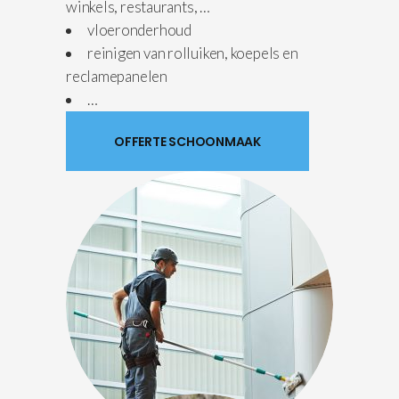
winkels, restaurants, …
vloeronderhoud
reinigen van rolluiken, koepels en
reclamepanelen
…
OFFERTE SCHOONMAAK