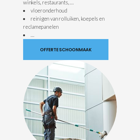
winkels, restaurants, …
vloeronderhoud
reinigen van rolluiken, koepels en
reclamepanelen
…
OFFERTE SCHOONMAAK