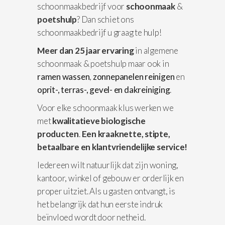
schoonmaakbedrijf voor
schoonmaak
&
poetshulp
? Dan schiet ons
schoonmaakbedrijf u graag te hulp!
Meer dan 25 jaar ervaring
in algemene
schoonmaak & poetshulp maar ook in
ramen wassen
,
zonnepanelen reinigen
en
oprit-, terras-, gevel- en dakreiniging
.
Voor elke schoonmaak klus werken we
met
kwalitatieve biologische
producten
.
Een kraaknette, stipte,
betaalbare en klantvriendelijke service!
Iedereen wilt natuurlijk dat zijn woning,
kantoor, winkel of gebouw er orderlijk en
proper uitziet. Als u gasten ontvangt, is
het belangrijk dat hun eerste indruk
beïnvloed wordt door netheid.