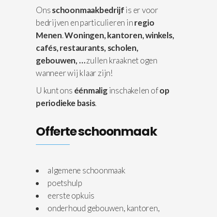
Ons
schoonmaakbedrijf
is er voor
bedrijven en particulieren in
regio
Menen
.
Woningen,
kantoren, winkels,
cafés, restaurants, scholen,
gebouwen, …
zullen kraaknet ogen
wanneer wij klaar zijn!
U kunt ons
éénmalig
inschakelen of
op
periodieke basis
.
Offerte schoonmaak
algemene schoonmaak
poetshulp
eerste opkuis
onderhoud gebouwen, kantoren,