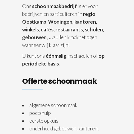
Ons
schoonmaakbedrijf
is er voor
bedrijven en particulieren in
regio
Oostkamp
.
Woningen,
kantoren,
winkels, cafés, restaurants, scholen,
gebouwen, …
zullen kraaknet ogen
wanneer wij klaar zijn!
U kunt ons
éénmalig
inschakelen of
op
periodieke basis
.
Offerte schoonmaak
algemene schoonmaak
poetshulp
eerste opkuis
onderhoud gebouwen, kantoren,