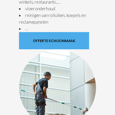
winkels, restaurants, …
vloeronderhoud
reinigen van rolluiken, koepels en
reclamepanelen
…
OFFERTE SCHOONMAAK