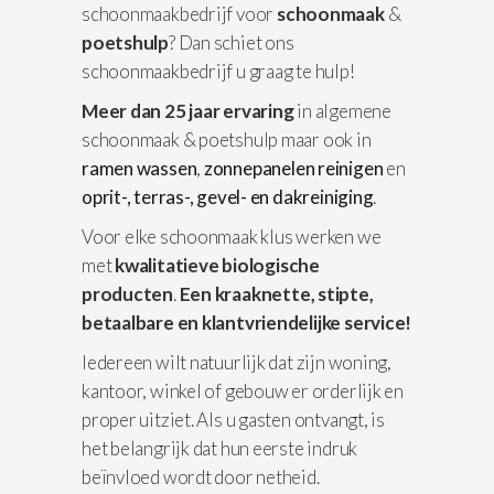
schoonmaakbedrijf voor
schoonmaak
&
poetshulp
? Dan schiet ons
schoonmaakbedrijf u graag te hulp!
Meer dan 25 jaar ervaring
in algemene
schoonmaak & poetshulp maar ook in
ramen wassen
,
zonnepanelen reinigen
en
oprit-, terras-, gevel- en dakreiniging
.
Voor elke schoonmaak klus werken we
met
kwalitatieve biologische
producten
.
Een kraaknette, stipte,
betaalbare en klantvriendelijke service!
Iedereen wilt natuurlijk dat zijn woning,
kantoor, winkel of gebouw er orderlijk en
proper uitziet. Als u gasten ontvangt, is
het belangrijk dat hun eerste indruk
beïnvloed wordt door netheid.