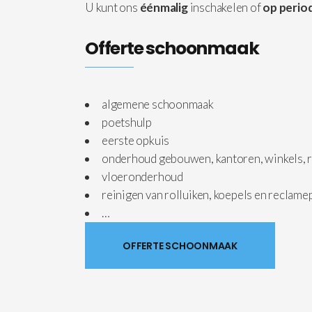
U kunt ons
éénmalig
inschakelen of
op period
Offerte schoonmaak
algemene schoonmaak
poetshulp
eerste opkuis
onderhoud gebouwen, kantoren, winkels, r
vloeronderhoud
reinigen van rolluiken, koepels en reclam
…
OFFERTE SCHOONMAAK