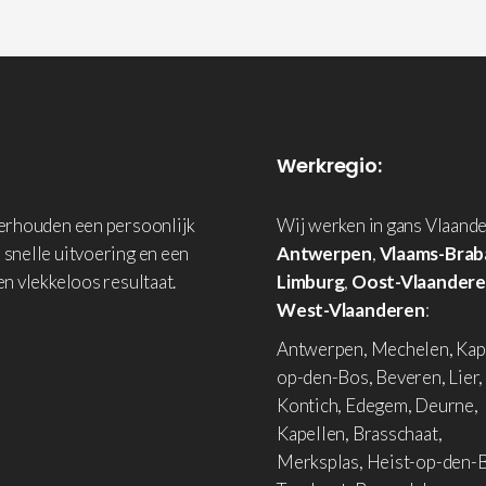
Werkregio:
derhouden een persoonlijk
Wij werken in gans Vlaande
 snelle uitvoering en een
Antwerpen
,
Vlaams-Brab
en vlekkeloos resultaat.
Limburg
,
Oost-Vlaander
West-Vlaanderen
:
Antwerpen, Mechelen, Kap
op-den-Bos, Beveren, Lier,
Kontich, Edegem, Deurne,
Kapellen, Brasschaat,
Merksplas, Heist-op-den-B