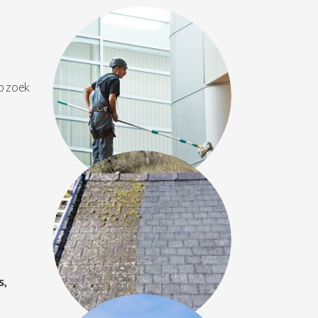
 zoek
s,