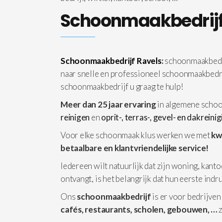
Schoonmaakbedrijf
Schoonmaakbedrijf Ravels
:
schoonmaakbedri
naar snelle en professioneel schoonmaakbedr
schoonmaakbedrijf u graag te hulp!
Meer dan 25 jaar ervaring
in algemene schoo
reinigen
en
oprit-, terras-, gevel- en dakreini
Voor elke schoonmaak klus werken we met
kw
betaalbare en klantvriendelijke service!
Iedereen wilt natuurlijk dat zijn woning, kanto
ontvangt, is het belangrijk dat hun eerste ind
Ons
schoonmaakbedrijf
is er voor bedrijven
cafés, restaurants, scholen, gebouwen, …
z