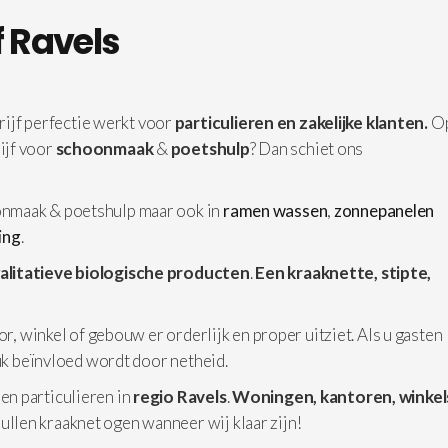
 Ravels
jf perfectie werkt voor
particulieren en zakelijke klanten.
Op
ijf voor
schoonmaak
&
poetshulp
? Dan schiet ons
nmaak & poetshulp maar ook in
ramen wassen
,
zonnepanelen
ging
.
alitatieve biologische producten
.
Een kraaknette, stipte,
or, winkel of gebouw er orderlijk en proper uitziet. Als u gasten
ruk beïnvloed wordt door netheid.
 en particulieren in
regio Ravels
.
Woningen,
kantoren, winkel
ullen kraaknet ogen wanneer wij klaar zijn!