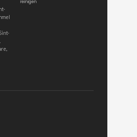
reinigen
nt-
ommel
Sint-
,
are,