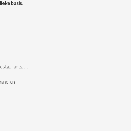
ieke basis
.
estaurants, …
epanelen