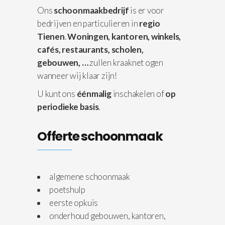
Ons
schoonmaakbedrijf
is er voor
bedrijven en particulieren in
regio
Tienen
.
Woningen,
kantoren, winkels,
cafés, restaurants, scholen,
gebouwen, …
zullen kraaknet ogen
wanneer wij klaar zijn!
U kunt ons
éénmalig
inschakelen of
op
periodieke basis
.
Offerte schoonmaak
algemene schoonmaak
poetshulp
eerste opkuis
onderhoud gebouwen, kantoren,