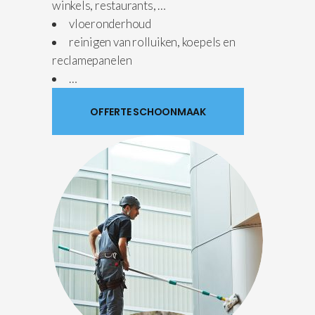
winkels, restaurants, …
vloeronderhoud
reinigen van rolluiken, koepels en
reclamepanelen
…
OFFERTE SCHOONMAAK