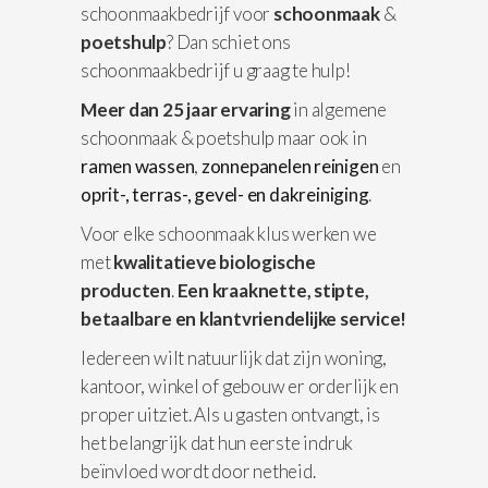
schoonmaakbedrijf voor
schoonmaak
&
poetshulp
? Dan schiet ons
schoonmaakbedrijf u graag te hulp!
Meer dan 25 jaar ervaring
in algemene
schoonmaak & poetshulp maar ook in
ramen wassen
,
zonnepanelen reinigen
en
oprit-, terras-, gevel- en dakreiniging
.
Voor elke schoonmaak klus werken we
met
kwalitatieve biologische
producten
.
Een kraaknette, stipte,
betaalbare en klantvriendelijke service!
Iedereen wilt natuurlijk dat zijn woning,
kantoor, winkel of gebouw er orderlijk en
proper uitziet. Als u gasten ontvangt, is
het belangrijk dat hun eerste indruk
beïnvloed wordt door netheid.