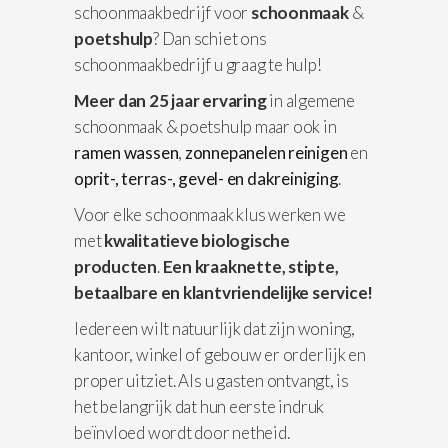
schoonmaakbedrijf voor
schoonmaak
&
poetshulp
? Dan schiet ons
schoonmaakbedrijf u graag te hulp!
Meer dan 25 jaar ervaring
in algemene
schoonmaak & poetshulp maar ook in
ramen wassen
,
zonnepanelen reinigen
en
oprit-, terras-, gevel- en dakreiniging
.
Voor elke schoonmaak klus werken we
met
kwalitatieve biologische
producten
.
Een kraaknette, stipte,
betaalbare en klantvriendelijke service!
Iedereen wilt natuurlijk dat zijn woning,
kantoor, winkel of gebouw er orderlijk en
proper uitziet. Als u gasten ontvangt, is
het belangrijk dat hun eerste indruk
beïnvloed wordt door netheid.