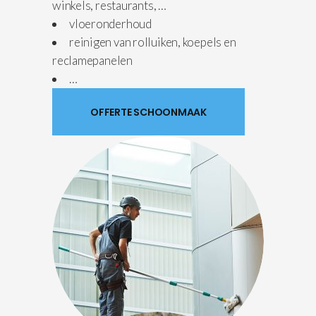
winkels, restaurants, …
vloeronderhoud
reinigen van rolluiken, koepels en
reclamepanelen
…
OFFERTE SCHOONMAAK