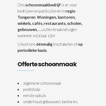
Ons
schoonmaakbedrijf
is er voor
bedrijven en particulieren in
regio
Tongeren
.
Woningen,
kantoren,
winkels, cafés, restaurants, scholen,
gebouwen, …
zullen kraaknet ogen
wanneer wij klaar zijn!
U kunt ons
éénmalig
inschakelen of
op
periodieke basis
.
Offerte schoonmaak
algemene schoonmaak
poetshulp
eerste opkuis
onderhoud gebouwen, kantoren,