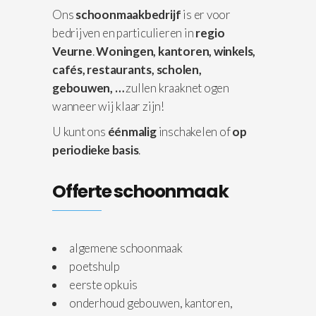
Ons
schoonmaakbedrijf
is er voor
bedrijven en particulieren in
regio
Veurne
.
Woningen,
kantoren, winkels,
cafés, restaurants, scholen,
gebouwen, …
zullen kraaknet ogen
wanneer wij klaar zijn!
U kunt ons
éénmalig
inschakelen of
op
periodieke basis
.
Offerte schoonmaak
algemene schoonmaak
poetshulp
eerste opkuis
onderhoud gebouwen, kantoren,