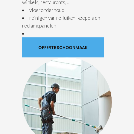
winkels, restaurants, …
vloeronderhoud
reinigen van rolluiken, koepels en
reclamepanelen
…
OFFERTE SCHOONMAAK