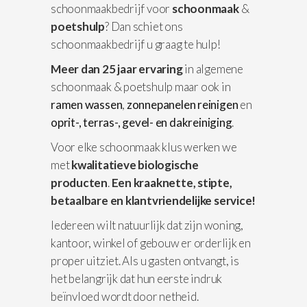
schoonmaakbedrijf voor
schoonmaak
&
poetshulp
? Dan schiet ons
schoonmaakbedrijf u graag te hulp!
Meer dan 25 jaar ervaring
in algemene
schoonmaak & poetshulp maar ook in
ramen wassen
,
zonnepanelen reinigen
en
oprit-, terras-, gevel- en dakreiniging
.
Voor elke schoonmaak klus werken we
met
kwalitatieve biologische
producten
.
Een kraaknette, stipte,
betaalbare en klantvriendelijke service!
Iedereen wilt natuurlijk dat zijn woning,
kantoor, winkel of gebouw er orderlijk en
proper uitziet. Als u gasten ontvangt, is
het belangrijk dat hun eerste indruk
beïnvloed wordt door netheid.