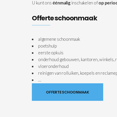
U kunt ons
éénmalig
inschakelen of
op period
Offerte schoonmaak
algemene schoonmaak
poetshulp
eerste opkuis
onderhoud gebouwen, kantoren, winkels, r
vloeronderhoud
reinigen van rolluiken, koepels en reclam
…
OFFERTE SCHOONMAAK