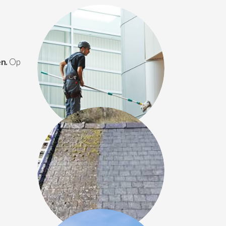
en.
Op