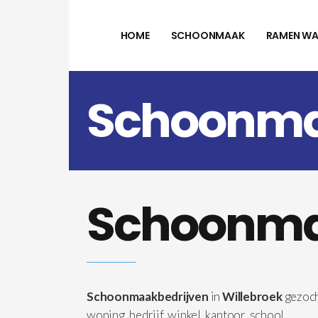
HOME
SCHOONMAAK
RAMEN WA
Schoonmaa
Schoonmaa
Schoonmaakbedrijven
in
Willebroek
gezoch
woning, bedrijf, winkel, kantoor, school, …