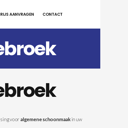
PRIJS AANVRAGEN
CONTACT
ebroek
ebroek
ssing voor
algemene schoonmaak
in uw