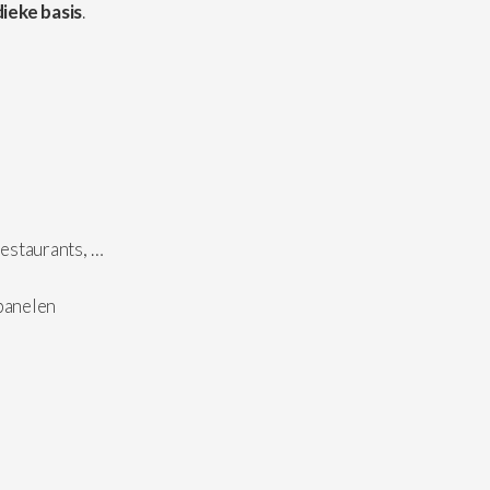
ieke basis
.
estaurants, …
epanelen