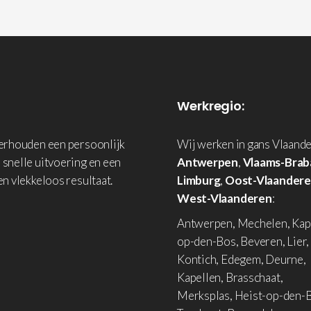
Werkregio:
derhouden een persoonlijk
Wij werken in gans Vlaande
 snelle uitvoering en een
Antwerpen
,
Vlaams-Brab
en vlekkeloos resultaat.
Limburg
,
Oost-Vlaander
West-Vlaanderen
:
Antwerpen, Mechelen, Kap
op-den-Bos, Beveren, Lier,
Kontich, Edegem, Deurne,
Kapellen, Brasschaat,
Merksplas, Heist-op-den-B