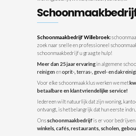
Schoonmaakbedrijf
Schoonmaakbedrijf Willebroek
:
schoonmaak
zoek naar snelle en professioneel schoonmaa
schoonmaakbedrijf u graag te hulp!
Meer dan 25 jaar ervaring
in algemene schoo
reinigen
en
oprit-, terras-, gevel- en dakreini
Voor elke schoonmaak klus werken we met
kw
betaalbare en klantvriendelijke service!
Iedereen wilt natuurlijk dat zijn woning, kanto
ontvangt, is het belangrijk dat hun eerste ind
Ons
schoonmaakbedrijf
is er voor bedrijven
winkels, cafés, restaurants, scholen, gebo