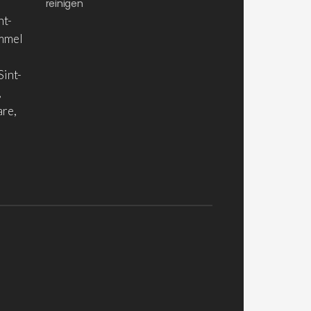
reinigen
nt-
ommel
Sint-
,
are,