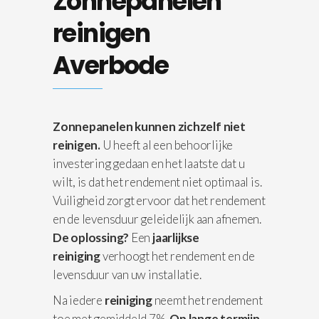
Zonnepanelen
reinigen
Averbode
Zonnepanelen kunnen zichzelf niet
reinigen.
U heeft al een behoorlijke
investering gedaan en het laatste dat u
wilt, is dat het rendement niet optimaal is.
Vuiligheid zorgt ervoor dat het rendement
en de levensduur geleidelijk aan afnemen.
De oplossing?
Een
jaarlijkse
reiniging
verhoogt het rendement en de
levensduur van uw installatie.
Na iedere
reiniging
neemt het rendement
toe met gemiddeld 7%.
Op lange termijn