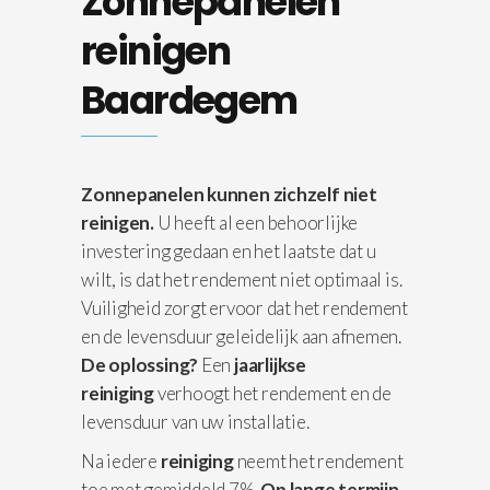
Zonnepanelen
reinigen
Baardegem
Zonnepanelen kunnen zichzelf niet
reinigen.
U heeft al een behoorlijke
investering gedaan en het laatste dat u
wilt, is dat het rendement niet optimaal is.
Vuiligheid zorgt ervoor dat het rendement
en de levensduur geleidelijk aan afnemen.
De oplossing?
Een
jaarlijkse
reiniging
verhoogt het rendement en de
levensduur van uw installatie.
Na iedere
reiniging
neemt het rendement
toe met gemiddeld 7%.
Op lange termijn