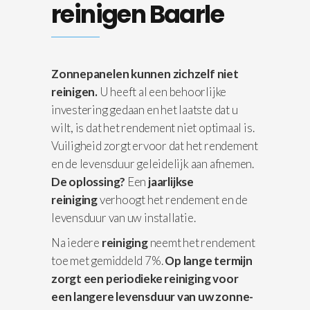
reinigen Baarle
Zonnepanelen kunnen zichzelf niet
reinigen.
U heeft al een behoorlijke
investering gedaan en het laatste dat u
wilt, is dat het rendement niet optimaal is.
Vuiligheid zorgt ervoor dat het rendement
en de levensduur geleidelijk aan afnemen.
De oplossing?
Een
jaarlijkse
reiniging
verhoogt het rendement en de
levensduur van uw installatie.
Na iedere
reiniging
neemt het rendement
toe met gemiddeld 7%.
Op lange termijn
zorgt een periodieke reiniging voor
een langere levensduur van uw zonne-