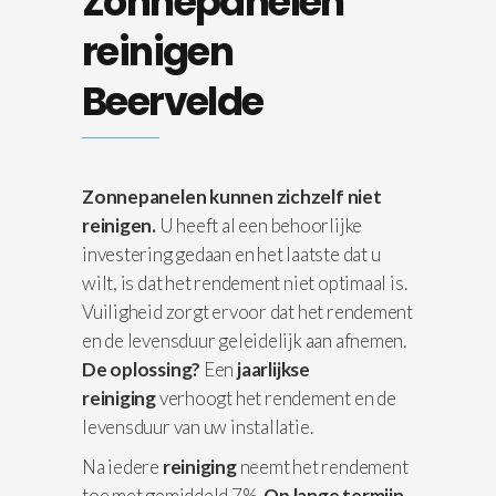
Zonnepanelen
reinigen
Beervelde
Zonnepanelen kunnen zichzelf niet
reinigen.
U heeft al een behoorlijke
investering gedaan en het laatste dat u
wilt, is dat het rendement niet optimaal is.
Vuiligheid zorgt ervoor dat het rendement
en de levensduur geleidelijk aan afnemen.
De oplossing?
Een
jaarlijkse
reiniging
verhoogt het rendement en de
levensduur van uw installatie.
Na iedere
reiniging
neemt het rendement
toe met gemiddeld 7%.
Op lange termijn