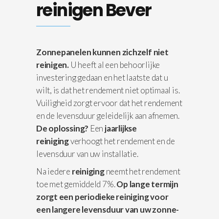
reinigen Bever
Zonnepanelen kunnen zichzelf niet
reinigen.
U heeft al een behoorlijke
investering gedaan en het laatste dat u
wilt, is dat het rendement niet optimaal is.
Vuiligheid zorgt ervoor dat het rendement
en de levensduur geleidelijk aan afnemen.
De oplossing?
Een
jaarlijkse
reiniging
verhoogt het rendement en de
levensduur van uw installatie.
Na iedere
reiniging
neemt het rendement
toe met gemiddeld 7%.
Op lange termijn
zorgt een periodieke reiniging voor
een langere levensduur van uw zonne-