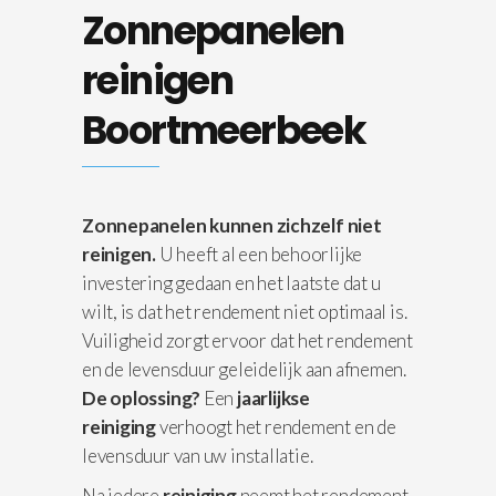
Zonnepanelen
reinigen
Boortmeerbeek
Zonnepanelen kunnen zichzelf niet
reinigen.
U heeft al een behoorlijke
investering gedaan en het laatste dat u
wilt, is dat het rendement niet optimaal is.
Vuiligheid zorgt ervoor dat het rendement
en de levensduur geleidelijk aan afnemen.
De oplossing?
Een
jaarlijkse
reiniging
verhoogt het rendement en de
levensduur van uw installatie.
Na iedere
reiniging
neemt het rendement