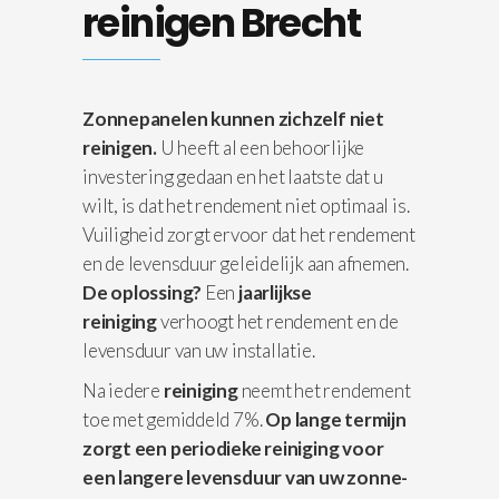
reinigen Brecht
Zonnepanelen kunnen zichzelf niet
reinigen.
U heeft al een behoorlijke
investering gedaan en het laatste dat u
wilt, is dat het rendement niet optimaal is.
Vuiligheid zorgt ervoor dat het rendement
en de levensduur geleidelijk aan afnemen.
De oplossing?
Een
jaarlijkse
reiniging
verhoogt het rendement en de
levensduur van uw installatie.
Na iedere
reiniging
neemt het rendement
toe met gemiddeld 7%.
Op lange termijn
zorgt een periodieke reiniging voor
een langere levensduur van uw zonne-