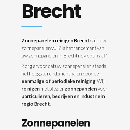
Brecht
Zonnepanelen reinigen Brecht
:
zijn uw
zonnepanelen vuil? Is het rendement van
uw zonnepanelen in Brecht nog optimaal?
Zorg ervoor dat uw zonnepanelen steeds
het hoogste rendement halen door een
eenmalige of periodieke reiniging
. Wij
reinigen
met plezier
zonnepanelen
voor
particulieren, bedrijven en industrie in
regio Brecht.
Zonnepanelen