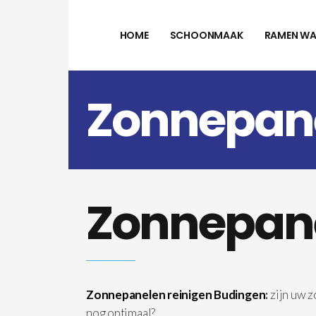
HOME
SCHOONMAAK
RAMEN WA
Zonnepane
Zonnepane
Zonnepanelen reinigen Budingen
:
zijn uw 
nog optimaal?