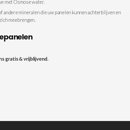
 we met Osmose water.
 of andere mineralen die uw panelen kunnen achterblijven en
 zich meebrengen.
nepanelen
gratis & vrijblijvend.