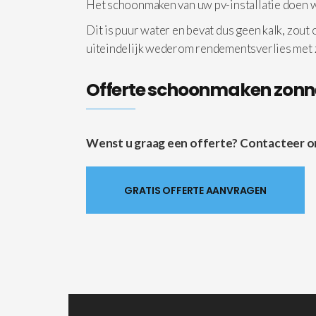
Het schoonmaken van uw pv-installatie doen
Dit is puur water en bevat dus geen kalk, zout
uiteindelijk wederom rendementsverlies met
Offerte schoonmaken zon
Wenst u graag een offerte? Contacteer ons 
GRATIS OFFERTE AANVRAGEN