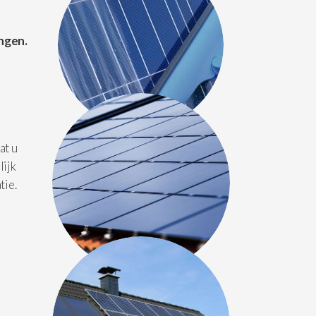
ngen.
at u
lijk
tie.