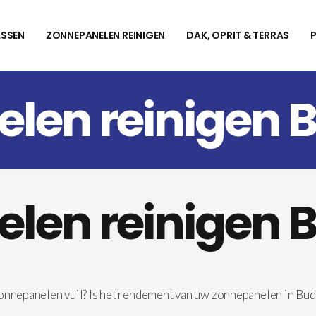
SSEN
ZONNEPANELEN REINIGEN
DAK, OPRIT & TERRAS
len reinigen 
len reinigen 
zonnepanelen vuil? Is het rendement van uw zonnepanelen in Bu