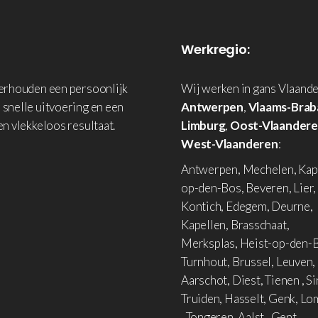
Werkregio:
derhouden een persoonlijk
Wij werken in gans Vlaande
 snelle uitvoering en een
Antwerpen
,
Vlaams-Brab
en vlekkeloos resultaat.
Limburg
,
Oost-Vlaander
West-Vlaanderen
:
Antwerpen, Mechelen, Kap
op-den-Bos, Beveren, Lier,
Kontich, Edegem, Deurne,
Kapellen, Brasschaat,
Merksplas, Heist-op-den-B
Turnhout, Brussel, Leuven,
Aarschot, Diest, Tienen , Si
Truiden, Hasselt, Genk, L
, Tongeren, Aalst , Gent,