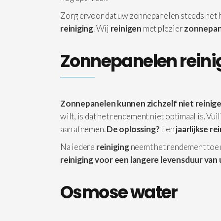
Zorg ervoor dat uw zonnepanelen steeds het
reiniging
. Wij
reinigen
met plezier
zonnepan
Zonnepanelen reini
Zonnepanelen kunnen zichzelf niet reinige
wilt, is dat het rendement niet optimaal is. Vu
aan afnemen.
De oplossing?
Een
jaarlijkse re
Na iedere
reiniging
neemt het rendement toe
reiniging voor een langere levensduur van 
Osmose water