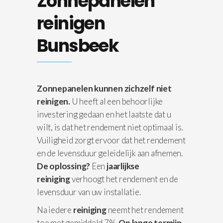
Zonnepanelen
reinigen
Bunsbeek
Zonnepanelen kunnen zichzelf niet
reinigen.
U heeft al een behoorlijke
investering gedaan en het laatste dat u
wilt, is dat het rendement niet optimaal is.
Vuiligheid zorgt ervoor dat het rendement
en de levensduur geleidelijk aan afnemen.
De oplossing?
Een
jaarlijkse
reiniging
verhoogt het rendement en de
levensduur van uw installatie.
Na iedere
reiniging
neemt het rendement
toe met gemiddeld 7%.
Op lange termijn