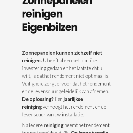
Zonnepanelen
reinigen
Eigenbilzen
Zonnepanelen kunnen zichzelf niet
reinigen.
U heeft al een behoorlijke
investering gedaan en het laatste dat u
wilt, is dat het rendement niet optimaal is.
Vuiligheid zorgt ervoor dat het rendement
en de levensduur geleidelijk aan afnemen.
De oplossing?
Een
jaarlijkse
reiniging
verhoogt het rendement en de
levensduur van uw installatie.
Na iedere
reiniging
neemt het rendement
toe met gemiddeld 7%.
Op lange termijn