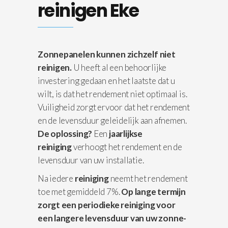
reinigen Eke
Zonnepanelen kunnen zichzelf niet
reinigen.
U heeft al een behoorlijke
investering gedaan en het laatste dat u
wilt, is dat het rendement niet optimaal is.
Vuiligheid zorgt ervoor dat het rendement
en de levensduur geleidelijk aan afnemen.
De oplossing?
Een
jaarlijkse
reiniging
verhoogt het rendement en de
levensduur van uw installatie.
Na iedere
reiniging
neemt het rendement
toe met gemiddeld 7%.
Op lange termijn
zorgt een periodieke reiniging voor
een langere levensduur van uw zonne-