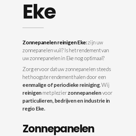
Eke
Zonnepanelen reinigen Eke
:
zijn uw
zonnepanelen vuil? Is het rendement van
uw zonnepanelen in Eke nog optimaal?
Zorg ervoor dat uw zonnepanelen steeds
het hoogste rendement halen door een
eenmalige of periodieke reiniging
. Wij
reinigen
met plezier
zonnepanelen
voor
particulieren, bedrijven en industrie in
regio Eke.
Zonnepanelen