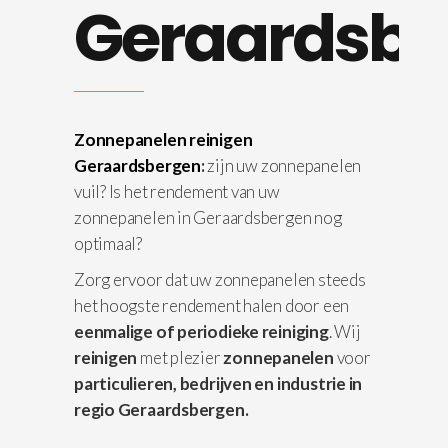
Geraardsbe
Zonnepanelen reinigen
Geraardsbergen
:
zijn uw zonnepanelen
vuil? Is het rendement van uw
zonnepanelen in Geraardsbergen nog
optimaal?
Zorg ervoor dat uw zonnepanelen steeds
het hoogste rendement halen door een
eenmalige of periodieke reiniging
. Wij
reinigen
met plezier
zonnepanelen
voor
particulieren, bedrijven en industrie in
regio Geraardsbergen.