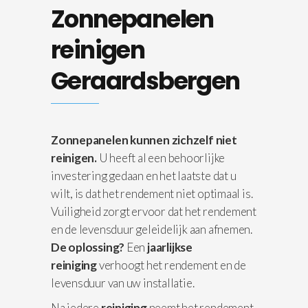
Zonnepanelen
reinigen
Geraardsbergen
Zonnepanelen kunnen zichzelf niet
reinigen.
U heeft al een behoorlijke
investering gedaan en het laatste dat u
wilt, is dat het rendement niet optimaal is.
Vuiligheid zorgt ervoor dat het rendement
en de levensduur geleidelijk aan afnemen.
De oplossing?
Een
jaarlijkse
reiniging
verhoogt het rendement en de
levensduur van uw installatie.
Na iedere
reiniging
neemt het rendement