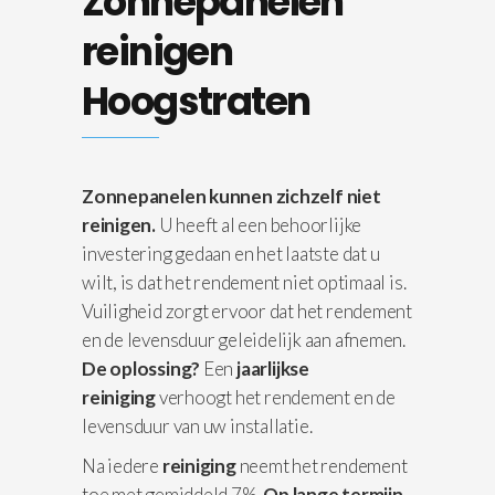
Zonnepanelen
reinigen
Hoogstraten
Zonnepanelen kunnen zichzelf niet
reinigen.
U heeft al een behoorlijke
investering gedaan en het laatste dat u
wilt, is dat het rendement niet optimaal is.
Vuiligheid zorgt ervoor dat het rendement
en de levensduur geleidelijk aan afnemen.
De oplossing?
Een
jaarlijkse
reiniging
verhoogt het rendement en de
levensduur van uw installatie.
Na iedere
reiniging
neemt het rendement
toe met gemiddeld 7%.
Op lange termijn