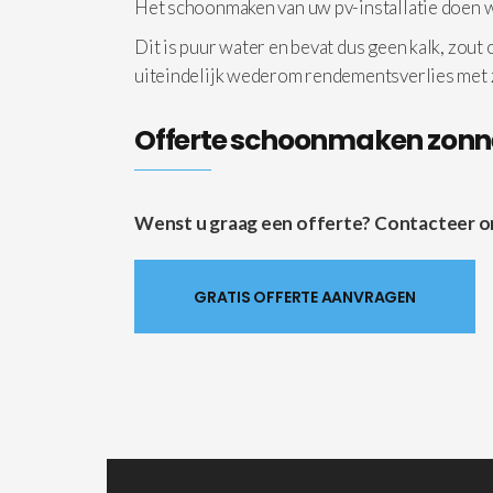
Het schoonmaken van uw pv-installatie doen
Dit is puur water en bevat dus geen kalk, zout
uiteindelijk wederom rendementsverlies met
Offerte schoonmaken zon
Wenst u graag een offerte? Contacteer ons 
GRATIS OFFERTE AANVRAGEN