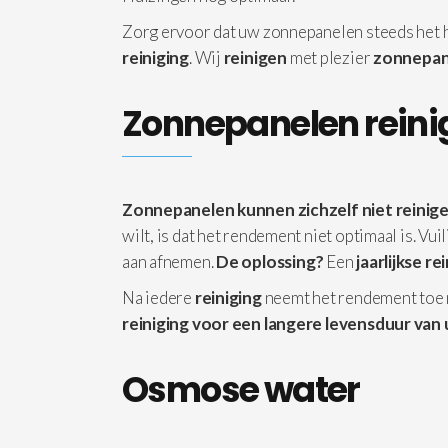
Zorg ervoor dat uw zonnepanelen steeds het
reiniging
. Wij
reinigen
met plezier
zonnepan
Zonnepanelen reini
Zonnepanelen kunnen zichzelf niet reinige
wilt, is dat het rendement niet optimaal is. Vu
aan afnemen.
De oplossing?
Een
jaarlijkse re
Na iedere
reiniging
neemt het rendement toe
reiniging voor een langere levensduur van 
Osmose water