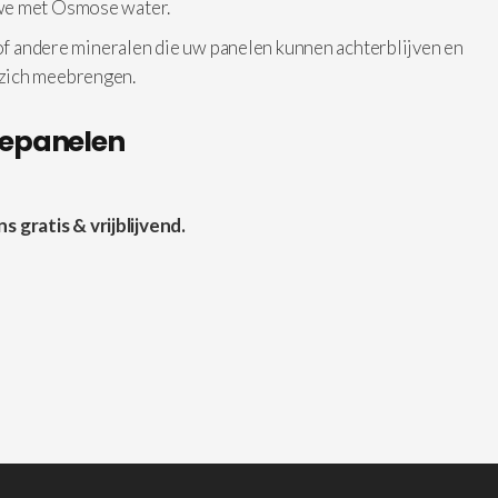
 we met Osmose water.
 of andere mineralen die uw panelen kunnen achterblijven en
 zich meebrengen.
nepanelen
gratis & vrijblijvend.