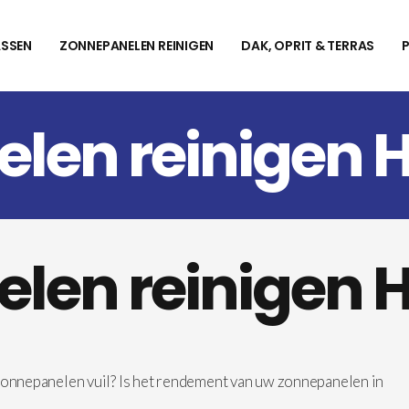
SSEN
ZONNEPANELEN REINIGEN
DAK, OPRIT & TERRAS
len reinigen 
len reinigen 
zonnepanelen vuil? Is het rendement van uw zonnepanelen in