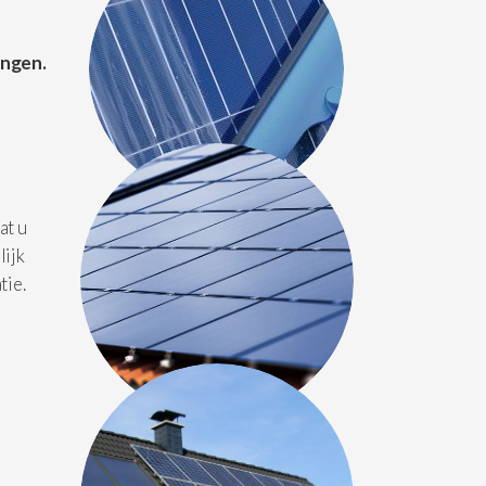
ingen.
at u
lijk
tie.