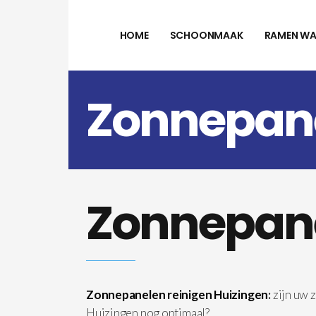
HOME
SCHOONMAAK
RAMEN WA
Zonnepane
Zonnepane
Zonnepanelen reinigen Huizingen
:
zijn uw 
Huizingen nog optimaal?