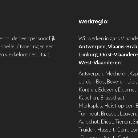
Werkregio:
derhouden een persoonlijk
Wij werken in gans Vlaande
 snelle uitvoering en een
Antwerpen
,
Vlaams-Brab
en vlekkeloos resultaat.
Limburg
,
Oost-Vlaander
West-Vlaanderen
:
Antwerpen, Mechelen, Kap
op-den-Bos, Beveren, Lier,
Kontich, Edegem, Deurne,
Kapellen, Brasschaat,
Merksplas, Heist-op-den-B
Turnhout, Brussel, Leuven,
Aarschot, Diest, Tienen , Si
Truiden, Hasselt, Genk, L
, Tongeren, Aalst , Gent,