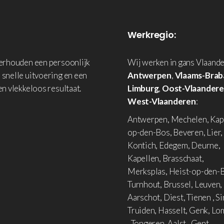
Werkregio:
derhouden een persoonlijk
Wij werken in gans Vlaande
 snelle uitvoering en een
Antwerpen
,
Vlaams-Brab
en vlekkeloos resultaat.
Limburg
,
Oost-Vlaander
West-Vlaanderen
:
Antwerpen, Mechelen, Kap
op-den-Bos, Beveren, Lier,
Kontich, Edegem, Deurne,
Kapellen, Brasschaat,
Merksplas, Heist-op-den-B
Turnhout, Brussel, Leuven,
Aarschot, Diest, Tienen , Si
Truiden, Hasselt, Genk, L
, Tongeren, Aalst , Gent,