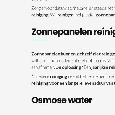
Zorg ervoor dat uw zonnepanelen steeds het
reiniging
. Wij
reinigen
met plezier
zonnepan
Zonnepanelen rein
Zonnepanelen kunnen zichzelf niet reinige
wilt, is dat het rendement niet optimaal is. Vu
aan afnemen.
De oplossing?
Een
jaarlijkse re
Na iedere
reiniging
neemt het rendement toe
reiniging voor een langere levensduur van 
Osmose water