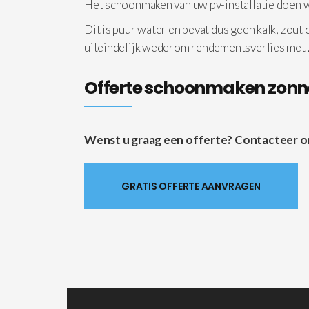
Het schoonmaken van uw pv-installatie doen
Dit is puur water en bevat dus geen kalk, zout
uiteindelijk wederom rendementsverlies met
Offerte schoonmaken zon
Wenst u graag een offerte? Contacteer ons 
GRATIS OFFERTE AANVRAGEN