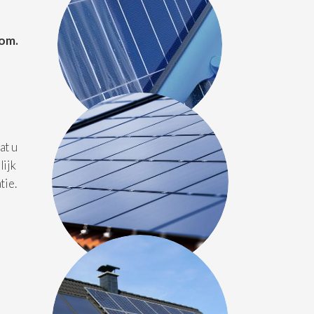
kom.
at u
lijk
tie.