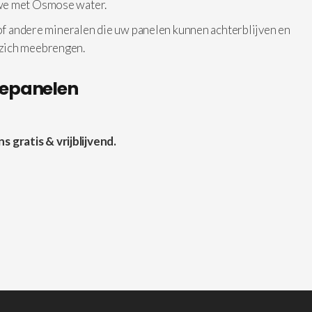
 we met Osmose water.
 of andere mineralen die uw panelen kunnen achterblijven en
 zich meebrengen.
nepanelen
gratis & vrijblijvend.