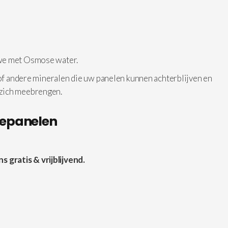
 we met Osmose water.
 of andere mineralen die uw panelen kunnen achterblijven en
 zich meebrengen.
nepanelen
gratis & vrijblijvend.