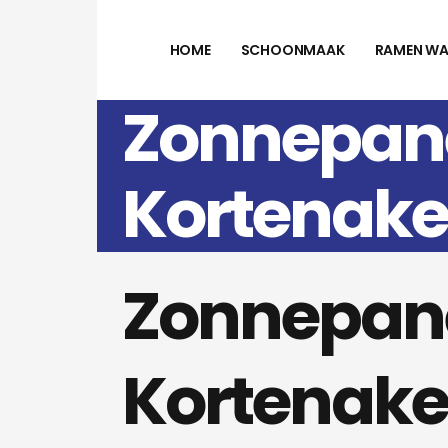
HOME
SCHOONMAAK
RAMEN WA
Zonnepane
Kortenak
Zonnepane
Kortenak