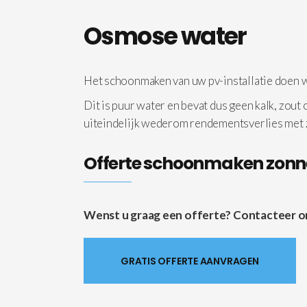
Osmose water
Het schoonmaken van uw pv-installatie doen
Dit is puur water en bevat dus geen kalk, zout
uiteindelijk wederom rendementsverlies met
Offerte schoonmaken zon
Wenst u graag een offerte? Contacteer ons 
GRATIS OFFERTE AANVRAGEN