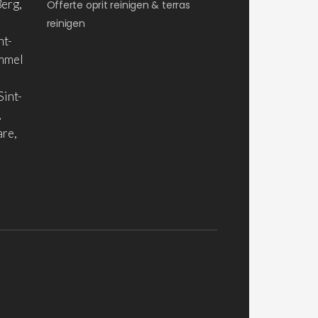
erg,
Offerte oprit reinigen & terras
reinigen
nt-
ommel
Sint-
,
are,