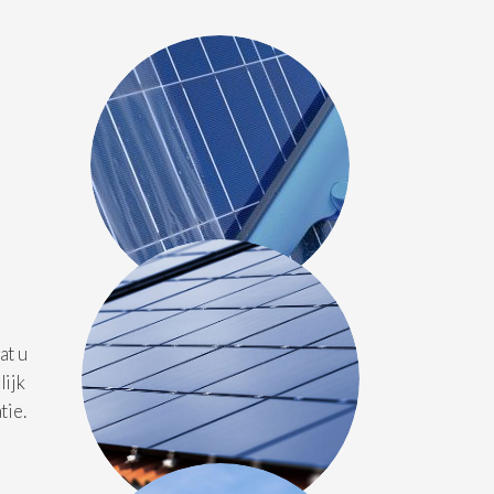
at u
lijk
tie.