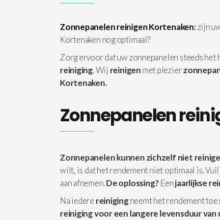
Zonnepanelen reinigen Kortenaken
:
zijn u
Kortenaken nog optimaal?
Zorg ervoor dat uw zonnepanelen steeds het
reiniging
. Wij
reinigen
met plezier
zonnepan
Kortenaken.
Zonnepanelen reini
Zonnepanelen kunnen zichzelf niet reinige
wilt, is dat het rendement niet optimaal is. Vu
aan afnemen.
De oplossing?
Een
jaarlijkse re
Na iedere
reiniging
neemt het rendement toe
reiniging voor een langere levensduur van 