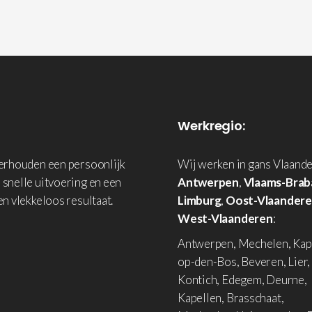
Werkregio:
derhouden een persoonlijk
Wij werken in gans Vlaande
 snelle uitvoering en een
Antwerpen
,
Vlaams-Brab
en vlekkeloos resultaat.
Limburg
,
Oost-Vlaander
West-Vlaanderen
:
Antwerpen, Mechelen, Kap
op-den-Bos, Beveren, Lier,
Kontich, Edegem, Deurne,
Kapellen, Brasschaat,