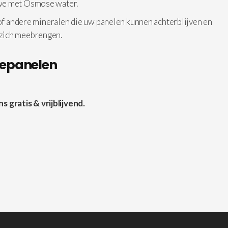
 we met Osmose water.
 of andere mineralen die uw panelen kunnen achterblijven en
 zich meebrengen.
nepanelen
gratis & vrijblijvend.