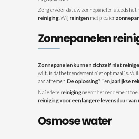
Zorg ervoor dat uw zonnepanelen steeds het
reiniging
. Wij
reinigen
met plezier
zonnepan
Zonnepanelen reini
Zonnepanelen kunnen zichzelf niet reinige
wilt, is dat het rendement niet optimaal is. Vu
aan afnemen.
De oplossing?
Een
jaarlijkse re
Na iedere
reiniging
neemt het rendement toe
reiniging voor een langere levensduur van 
Osmose water