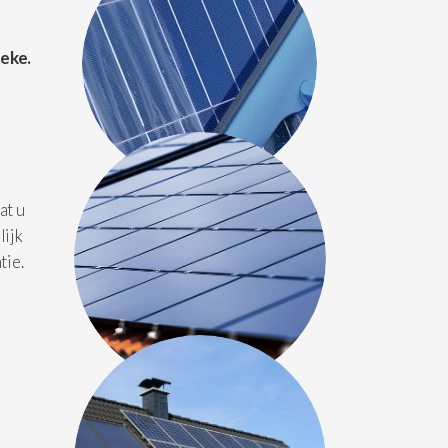
eke.
at u
lijk
tie.