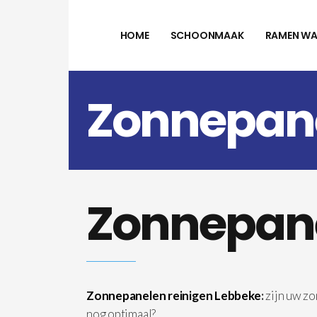
HOME
SCHOONMAAK
RAMEN WA
Zonnepane
Zonnepane
Zonnepanelen reinigen Lebbeke
:
zijn uw z
nog optimaal?