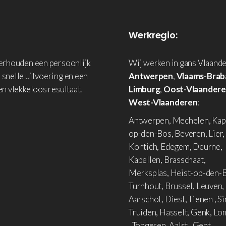
Werkregio:
derhouden een persoonlijk
Wij werken in gans Vlaande
 snelle uitvoering en een
Antwerpen
,
Vlaams-Brab
en vlekkeloos resultaat.
Limburg
,
Oost-Vlaander
West-Vlaanderen
:
Antwerpen, Mechelen, Kap
op-den-Bos, Beveren, Lier,
Kontich, Edegem, Deurne,
Kapellen, Brasschaat,
Merksplas, Heist-op-den-B
Turnhout, Brussel, Leuven,
Aarschot, Diest, Tienen , Si
Truiden, Hasselt, Genk, L
, Tongeren, Aalst , Gent,