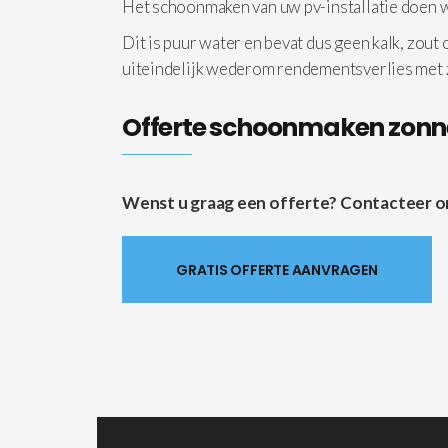
Het schoonmaken van uw pv-installatie doen
Dit is puur water en bevat dus geen kalk, zout
uiteindelijk wederom rendementsverlies met
Offerte schoonmaken zon
Wenst u graag een offerte? Contacteer ons 
GRATIS OFFERTE AANVRAGEN