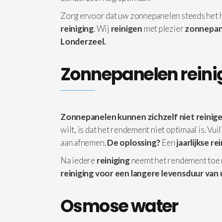
Zorg ervoor dat uw zonnepanelen steeds het
reiniging
. Wij
reinigen
met plezier
zonnepan
Londerzeel.
Zonnepanelen reini
Zonnepanelen kunnen zichzelf niet reinige
wilt, is dat het rendement niet optimaal is. Vu
aan afnemen.
De oplossing?
Een
jaarlijkse re
Na iedere
reiniging
neemt het rendement toe
reiniging voor een langere levensduur van 
Osmose water