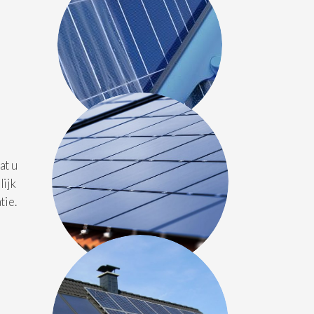
at u
lijk
tie.