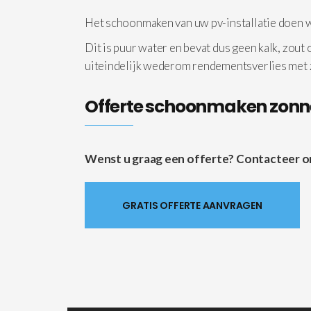
Het schoonmaken van uw pv-installatie doen
Dit is puur water en bevat dus geen kalk, zout
uiteindelijk wederom rendementsverlies met
Offerte schoonmaken zon
Wenst u graag een offerte? Contacteer ons 
GRATIS OFFERTE AANVRAGEN