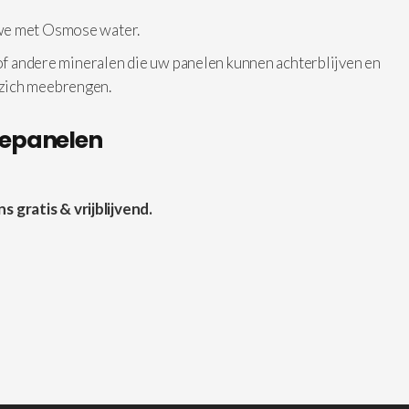
 we met Osmose water.
 of andere mineralen die uw panelen kunnen achterblijven en
 zich meebrengen.
nepanelen
gratis & vrijblijvend.