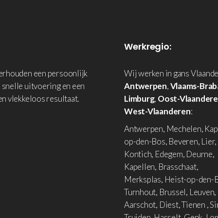
Werkregio:
derhouden een persoonlijk
Wij werken in gans Vlaande
 snelle uitvoering en een
Antwerpen
,
Vlaams-Brab
en vlekkeloos resultaat.
Limburg
,
Oost-Vlaander
West-Vlaanderen
:
Antwerpen, Mechelen, Kap
op-den-Bos, Beveren, Lier,
Kontich, Edegem, Deurne,
Kapellen, Brasschaat,
Merksplas, Heist-op-den-B
Turnhout, Brussel, Leuven,
Aarschot, Diest, Tienen , Si
Truiden, Hasselt, Genk, L