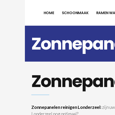
HOME
SCHOONMAAK
RAMEN WA
Zonnepane
Zonnepane
Zonnepanelen reinigen Londerzeel
:
zijn u
Londerzeel nog optimaal?