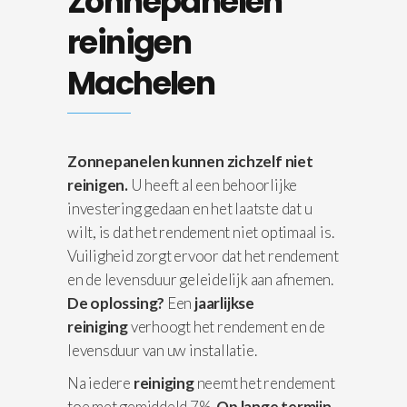
Zonnepanelen
reinigen
Machelen
Zonnepanelen kunnen zichzelf niet
reinigen.
U heeft al een behoorlijke
investering gedaan en het laatste dat u
wilt, is dat het rendement niet optimaal is.
Vuiligheid zorgt ervoor dat het rendement
en de levensduur geleidelijk aan afnemen.
De oplossing?
Een
jaarlijkse
reiniging
verhoogt het rendement en de
levensduur van uw installatie.
Na iedere
reiniging
neemt het rendement
toe met gemiddeld 7%.
Op lange termijn