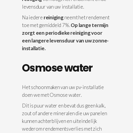
levensduur van uw installatie.
Na iedere
reiniging
neemt het rendement
toe met gemiddeld 7%.
Op lange termijn
zorgt een periodieke reiniging voor
een langere levensduur van uw zonne-
installatie.
Osmose water
Het schoonmaken van uw pv-installatie
doen we met Osmose water.
Dit is puur water en bevat dus geen kalk,
zout of andere mineralen die uw panelen
kunnen achterblijven en uiteindelijk
wederom rendementsverlies met zich