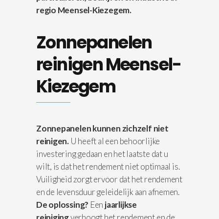
regio Meensel-Kiezegem.
Zonnepanelen
reinigen Meensel-
Kiezegem
Zonnepanelen kunnen zichzelf niet
reinigen.
U heeft al een behoorlijke
investering gedaan en het laatste dat u
wilt, is dat het rendement niet optimaal is.
Vuiligheid zorgt ervoor dat het rendement
en de levensduur geleidelijk aan afnemen.
De oplossing?
Een
jaarlijkse
reiniging
verhoogt het rendement en de