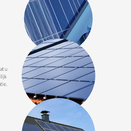
at u
lijk
tie.