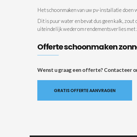
Het schoonmaken van uw pv-installatie doen
Dit is puur water en bevat dus geen kalk, zout
uiteindelijk wederom rendementsverlies met
Offerte schoonmaken zon
Wenst u graag een offerte? Contacteer ons 
GRATIS OFFERTE AANVRAGEN