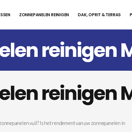
SSEN
ZONNEPANELEN REINIGEN
DAK, OPRIT & TERRAS
len reinigen 
len reinigen 
 zonnepanelen vuil? Is het rendement van uw zonnepanelen in