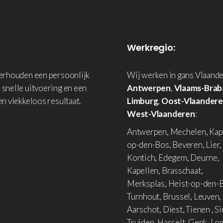
Werkregio:
derhouden een persoonlijk
Wij werken in gans Vlaande
 snelle uitvoering en een
Antwerpen
,
Vlaams-Brab
en vlekkeloos resultaat.
Limburg
,
Oost-Vlaander
West-Vlaanderen
:
Antwerpen, Mechelen, Kap
op-den-Bos, Beveren, Lier,
Kontich, Edegem, Deurne,
Kapellen, Brasschaat,
Merksplas, Heist-op-den-B
Turnhout, Brussel, Leuven,
Aarschot, Diest, Tienen , Si
Truiden, Hasselt, Genk, L