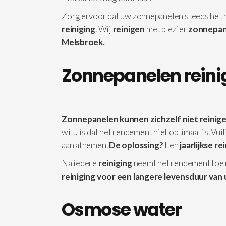
Zorg ervoor dat uw zonnepanelen steeds het
reiniging
. Wij
reinigen
met plezier
zonnepan
Melsbroek.
Zonnepanelen reini
Zonnepanelen kunnen zichzelf niet reinige
wilt, is dat het rendement niet optimaal is. Vu
aan afnemen.
De oplossing?
Een
jaarlijkse re
Na iedere
reiniging
neemt het rendement toe
reiniging voor een langere levensduur van 
Osmose water