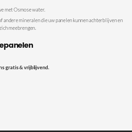
 we met Osmose water.
 of andere mineralen die uw panelen kunnen achterblijven en
 zich meebrengen.
nepanelen
gratis & vrijblijvend.