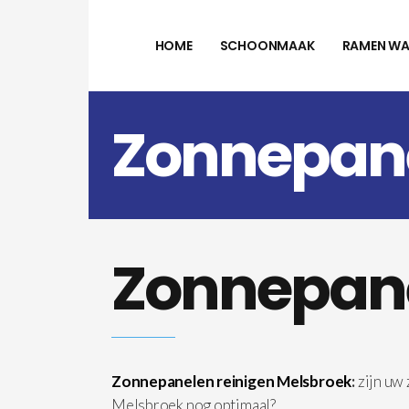
HOME
SCHOONMAAK
RAMEN WA
Zonnepane
Zonnepane
Zonnepanelen reinigen Melsbroek
:
zijn uw
Melsbroek nog optimaal?