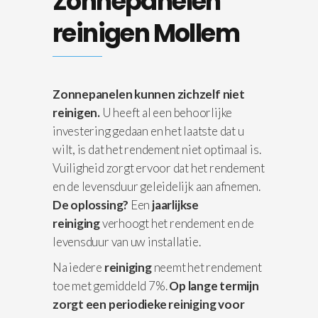
Zonnepanelen
reinigen Mollem
Zonnepanelen kunnen zichzelf niet
reinigen.
U heeft al een behoorlijke
investering gedaan en het laatste dat u
wilt, is dat het rendement niet optimaal is.
Vuiligheid zorgt ervoor dat het rendement
en de levensduur geleidelijk aan afnemen.
De oplossing?
Een
jaarlijkse
reiniging
verhoogt het rendement en de
levensduur van uw installatie.
Na iedere
reiniging
neemt het rendement
toe met gemiddeld 7%.
Op lange termijn
zorgt een periodieke reiniging voor