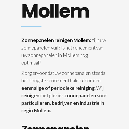
Mollem
Zonnepanelen reinigen Mollem
:
zijn uw
zonnepanelen vuil? Is het rendement van
uw zonnepanelen in Mollem nog
optimaal?
Zorg ervoor dat uw zonnepanelen steeds
het hoogste rendement halen door een
eenmalige of periodieke reiniging
. Wij
reinigen
met plezier
zonnepanelen
voor
particulieren, bedrijven en industrie in
regio Mollem.