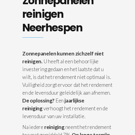
Zonnepanelen
reinigen
Neerhespen
Zonnepanelen kunnen zichzelf niet
reinigen.
U heeft al een behoorlijke
investering gedaan en het laatste dat u
wilt, is dat het rendement niet optimaal is.
Vuiligheid zorgt ervoor dat het rendement
en de levensduur geleidelijk aan afnemen.
De oplossing?
Een
jaarlijkse
reiniging
verhoogt het rendement en de
levensduur van uw installatie.
Na iedere
reiniging
neemt het rendement
toe met gemiddeld 7%.
Op lange termijn