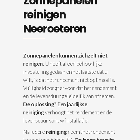
Zonnepanelen
reinigen
Neeroeteren
Zonnepanelen kunnen zichzelf niet
reinigen.
U heeft al een behoorlijke
investering gedaan en het laatste dat u
wilt, is dat het rendement niet optimaal is.
Vuiligheid zorgt ervoor dat het rendement
en de levensduur geleidelijk aan afnemen.
De oplossing?
Een
jaarlijkse
reiniging
verhoogt het rendement en de
levensduur van uw installatie.
Na iedere
reiniging
neemt het rendement
toe met gemiddeld 7%.
Op lange termijn