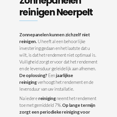
Zonnepanelen
reinigen Neerpelt
Zonnepanelen kunnen zichzelf niet
reinigen.
U heeft al een behoorlijke
investering gedaan en het laatste dat u
wilt, is dat het rendement niet optimaal is.
Vuiligheid zorgt ervoor dat het rendement
en de levensduur geleidelijk aan afnemen.
De oplossing?
Een
jaarlijkse
reiniging
verhoogt het rendement en de
levensduur van uw installatie.
Na iedere
reiniging
neemt het rendement
toe met gemiddeld 7%.
Op lange termijn
zorgt een periodieke reiniging voor