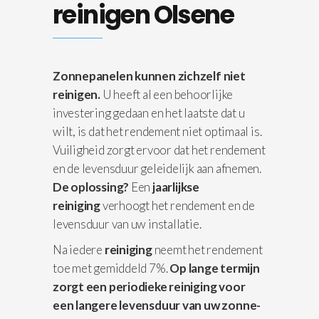
reinigen Olsene
Zonnepanelen kunnen zichzelf niet
reinigen.
U heeft al een behoorlijke
investering gedaan en het laatste dat u
wilt, is dat het rendement niet optimaal is.
Vuiligheid zorgt ervoor dat het rendement
en de levensduur geleidelijk aan afnemen.
De oplossing?
Een
jaarlijkse
reiniging
verhoogt het rendement en de
levensduur van uw installatie.
Na iedere
reiniging
neemt het rendement
toe met gemiddeld 7%.
Op lange termijn
zorgt een periodieke reiniging voor
een langere levensduur van uw zonne-