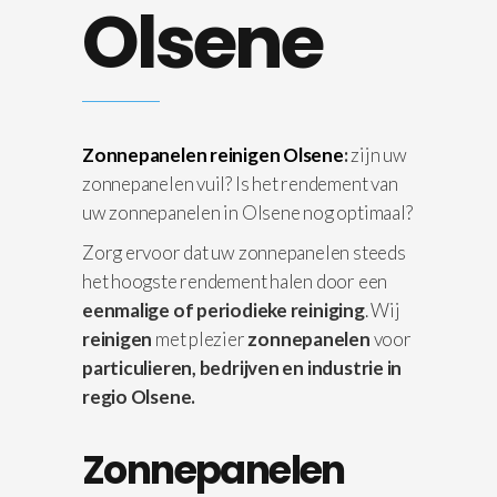
Olsene
Zonnepanelen reinigen Olsene
:
zijn uw
zonnepanelen vuil? Is het rendement van
uw zonnepanelen in Olsene nog optimaal?
Zorg ervoor dat uw zonnepanelen steeds
het hoogste rendement halen door een
eenmalige of periodieke reiniging
. Wij
reinigen
met plezier
zonnepanelen
voor
particulieren, bedrijven en industrie in
regio Olsene.
Zonnepanelen