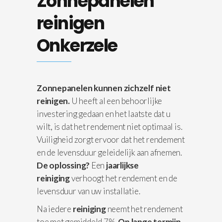
Zonnepanelen
reinigen
Onkerzele
Zonnepanelen kunnen zichzelf niet
reinigen.
U heeft al een behoorlijke
investering gedaan en het laatste dat u
wilt, is dat het rendement niet optimaal is.
Vuiligheid zorgt ervoor dat het rendement
en de levensduur geleidelijk aan afnemen.
De oplossing?
Een
jaarlijkse
reiniging
verhoogt het rendement en de
levensduur van uw installatie.
Na iedere
reiniging
neemt het rendement
toe met gemiddeld 7%.
Op lange termijn